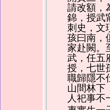
請改額，
錦，授武
刺史，文
孩曰南，
家赴闕。
武，任五
授，七世
職歸隱不
山間林下
人祀事不