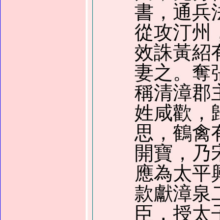
書，通兵
從攻汀州
效誅黃紹
妻之。奪
稱清漳郡
姓咸歡，
思，鶴禽
開寶，乃
應為太平
款獻漳泉
臣，授太