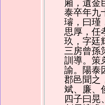
廂，遺金
泰卒年九
璿，曰瑾
思厚，任
玖，字廷
三房曾孫
訓導。策
諭。陽泰
郡邑聞之
斌、廉、
四子曰晃