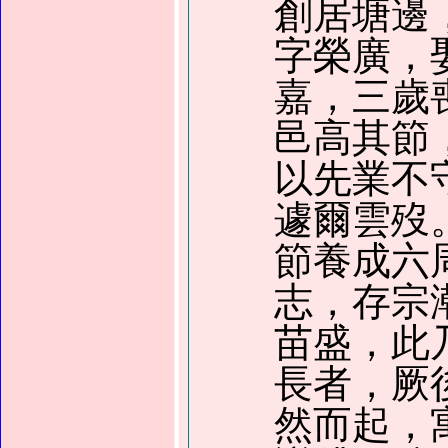
創居塘邊
字榮廣，
嘉，三歲
邑高其節
以先業不
遽爾雲歿
節養成六
志，存宗
苗盛，此
長者，厥
然而起，