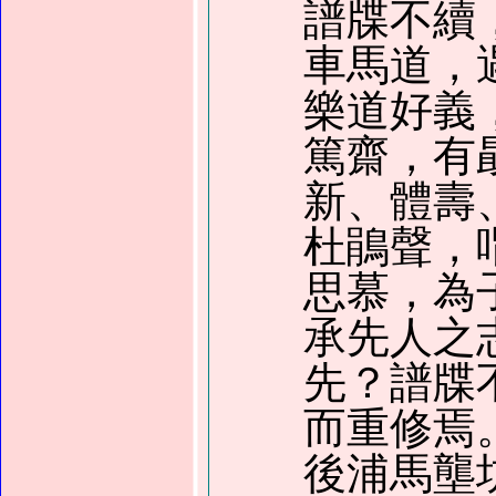
譜牒不續
車馬道，
樂道好義
篤齋，有
新、體壽
杜鵑聲，
思慕，為
承先人之
先？譜牒
而重修焉
後浦馬壟