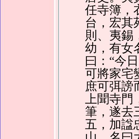
任寺簿，
台，宏其
則、夷錫
幼，有女
曰：“今
可將家宅
庶可弭謗
上聞寺門
筆，遂去
五，加諡
山，名曰