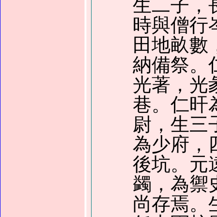
生二子，
時與僧行
田地畝數
納備祭。
光著，光
巷。仁旰
尉，生三
為少府，
後坑。元
蠲，為禦
尚存焉。