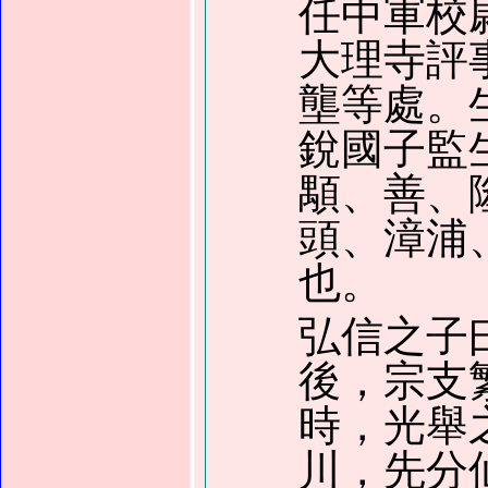
任中軍校
大理寺評
壟等處。
銳國子監
顒、善、
頭、漳浦
也。
弘信之子
後，宗支
時，光舉
川，先分