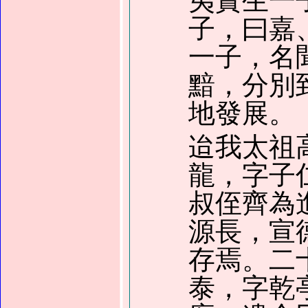
夷實生一
子，曰嘉
一子，名
黯，分別
地發展。
迨我太祖
龍，字子
叔侄齊為
源長，宣
存焉。二
泰，字乾