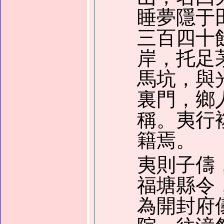
睡夢隱于
三百四十
岸，托足
馬坑，與
裏門，鄉
稱。夷行
籍焉。
夷則子儔
福塘縣令
為開封府