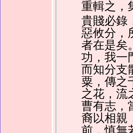
重輯之，
貴賤必錄
惡攸分，
者在是矣
功，我一
而知分支
粟，傳之
之花，流
曹有志，
裔以相親
前，慎無