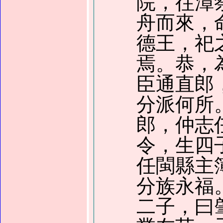
院，往漳
舟而來，
德王，祀
焉。恭，
臣通直郎
分派何所
郎，仲志
令，生四
任閩縣主
分族永福
二子，曰