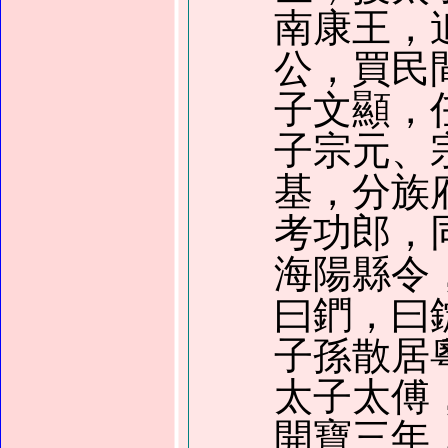
南康王，
公，買民
子文顯，
子宗元、
基，分族
考功郎，
海陽縣令
曰鍆，曰
子孫散居
太子太傅
開寶三年