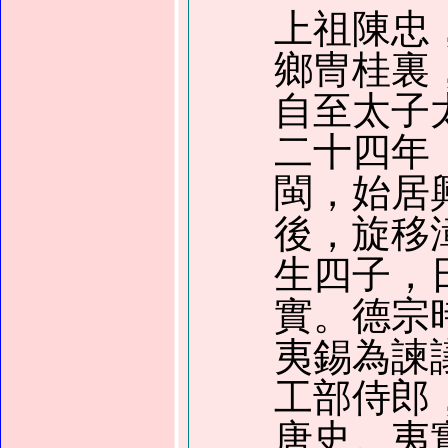
上祖陳忠
鄉冑桂裏
自至太子
二十四年
閩，始居
後，旋移
生四子，
實。德宗
夷錫為諫
工部侍郎
唐史。夷