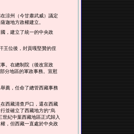
端在涼州（今甘肅武威）議定
；薩迦地方政權建立。
中國，建立了統一的中央政
汗王位後，封貢嘎堅贊的侄
院事。在總制院（後改宣政
大部分地區的軍政事務。宣慰
巴舉薦，任命了總管西藏事務
員在西藏清查戶口，還在西藏
行並確立了西藏地方的“烏
三世紀中葉西藏地區正式歸入
政權，但西藏一直處於中央政