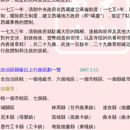
一七三一年，清朝中央政府在西藏建立噶倫制度；一七五○年，
制，廢除郡王制度，建立西藏地方政府（即“噶廈”），規定了
西藏事務的體制。
一七九三年，清朝政府就駐藏大臣的職權、達賴與班禪及其他
對外交涉、財政稅收、貨幣鑄造與管理，以及寺院的供養和管
內善後章程》，共二十九條。此後一百餘年，二十九條章程確
行政體制和法規的規範。
藏自治區縣級以上行政區劃一覽
2007.3.15.
全自治區轄：一個地級市、六個地區；一個市轄區、一個縣級
拉薩市：
轄一個市轄區、七個縣。
城關區 林周縣（甘丹曲果鎮） 達孜縣（德慶
尼木縣（塔榮鎮） 當雄縣（當曲卡鎮） 曲水縣（曲水
墨竹工卡縣（工卡鎮） 堆龍德慶縣（東嘎鎮）