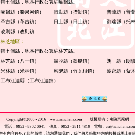
轄七個縣，地區行政公署駐噶爾縣。
噶爾縣（獅泉河鎮） 措勤縣（措勤鎮） 普蘭縣（普蘭
革吉縣（革吉鎮） 日土縣（日土鎮） 劄達縣（托林
改則縣（改則鎮
林芝地區：
轄七個縣，地區行政公署駐林芝縣。
林芝縣（八一鎮） 墨脫縣（墨脫鎮） 朗 縣（朗鎮
米林縣（米林鎮） 察隅縣（竹瓦根鎮） 波密縣（紮木
工布江達縣（工布江達鎮）
Copyright
©
2006 - 2016 www.nanchens.com 版權所有：南陳宗親網
0852 - 9802 6641 傳真：0852 - 2911 4810 電郵：cs@nanchens.c
中有內容侵犯了您的版權，請您通知我們，我們將及時取得您的授權或馬上刪