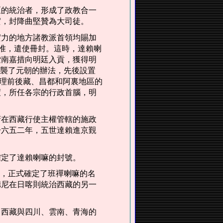
區的統治者，形成了政教合一
實，封降曲堅贊為大司徒。
實力的地方諸教派首領均賜加
批准，遣使冊封。這時，達賴喇
索南嘉措向明廷入貢，獲得明
沿襲了元朝的辦法，先後設置
管理前後藏、昌都和阿裏地區的
度，所任各宗的行政首腦，明
府在西藏行使主權管轄的施政
一六五二年，五世達賴進京覲
確定了達賴喇嘛的封號。
”，正式確定了班禪喇嘛的名
德尼在日喀則統治西藏的另一
；西藏與四川、雲南、青海的