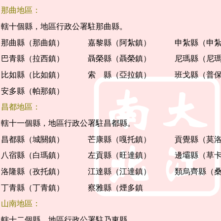
那曲地區：
轄十個縣，地區行政公署駐那曲縣。
那曲縣（那曲鎮） 嘉黎縣（阿紮鎮） 申紮縣（申紮
巴青縣（拉西鎮） 聶榮縣（聶榮鎮） 尼瑪縣（尼瑪
比如縣（比如鎮） 索 縣（亞拉鎮） 班戈縣（普保
安多縣（帕那鎮）
昌都地區：
轄十一個縣，地區行政公署駐昌都縣。
昌都縣（城關鎮） 芒康縣（嘎托鎮） 貢覺縣（莫洛
八宿縣（白瑪鎮） 左貢縣（旺達鎮） 邊壩縣（草卡
洛隆縣（孜托鎮） 江達縣（江達鎮） 類烏齊縣（桑
丁青縣（丁青鎮） 察雅縣（煙多鎮
山南地區：
轄十二個縣，地區行政公署駐乃東縣。