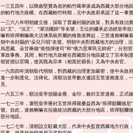
一三五四年，以降曲堅贊為首的帕竹噶舉派成為西藏大部分地
的帕竹地方政權。在西藏帕竹時期，元中央政府承認了這一事
一三六八年明朝建立後，採取了普遍封賜的政策，對具有政治
以“王”、“法王”、“灌頂國師”等名號；王位的繼承必須經皇帝
嘛和班禪喇嘛兩大活佛系統所屬的格魯派興起，三世達賴喇嘛
朝中央封賜的“朵兒只唱”名號。明朝中央對西藏地方的治理，
烏思藏、朵甘兩個“衛指揮使司”和“俄力思軍民元帥府”，分別
軍政事務。其間，帕竹地方政權在西藏部分地區建立了宗本制
朝皆授以官職，使其既為宗本（相當於縣長）又為中央命官。
一六四四年清朝取代明朝，對西藏的治理更加嚴密，使中央政
進一步制度化、法律化。清順治皇帝數次邀請五世達賴進京，
見。
一六五三年，順治皇帝頒賜金冊、金印，敕封五世達賴，正式
一七一三年，康熙皇帝冊封五世班禪羅桑益西為“班禪額爾德尼
號。自此，達賴喇嘛在拉薩統治西藏的大部分地區，班禪額爾
部分地區。
一七二七年，清朝設立駐藏大臣，代表中央監督西藏地方行政
區界，就是於此時派員正式勘定的。