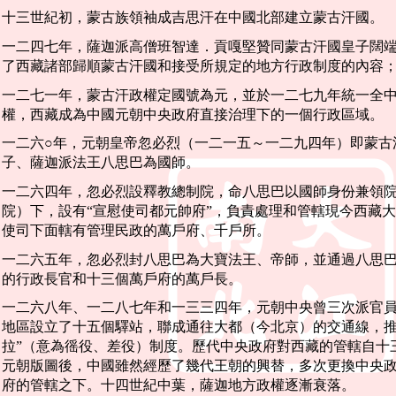
十三世紀初，蒙古族領袖成吉思汗在中國北部建立蒙古汗國。
一二四七年，薩迦派高僧班智達．貢嘎堅贊同蒙古汗國皇子闊
了西藏諸部歸順蒙古汗國和接受所規定的地方行政制度的內容
一二七一年，蒙古汗政權定國號為元，並於一二七九年統一全
權，西藏成為中國元朝中央政府直接治理下的一個行政區域。
一二六○年，元朝皇帝忽必烈（一二一五～一二九四年）即蒙古
子、薩迦派法王八思巴為國師。
一二六四年，忽必烈設釋教總制院，命八思巴以國師身份兼領
院）下，設有“宣慰使司都元帥府”，負責處理和管轄現今西藏
使司下面轄有管理民政的萬戶府、千戶所。
一二六五年，忽必烈封八思巴為大寶法王、帝師，並通過八思
的行政長官和十三個萬戶府的萬戶長。
一二六八年、一二八七年和一三三四年，元朝中央曾三次派官
地區設立了十五個驛站，聯成通往大都（今北京）的交通線，推
拉”（意為徭役、差役）制度。歷代中央政府對西藏的管轄自十
元朝版圖後，中國雖然經歷了幾代王朝的興替，多次更換中央
府的管轄之下。十四世紀中葉，薩迦地方政權逐漸衰落。