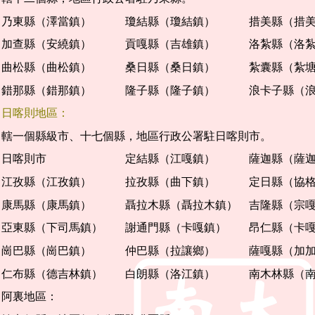
乃東縣（澤當鎮） 瓊結縣（瓊結鎮） 措美縣（措美
加查縣（安繞鎮） 貢嘎縣（吉雄鎮） 洛紮縣（洛紮
曲松縣（曲松鎮） 桑日縣（桑日鎮） 紮囊縣（紮塘
錯那縣（錯那鎮） 隆子縣（隆子鎮） 浪卡子縣（浪
日喀則地區：
轄一個縣級市、十七個縣，地區行政公署駐日喀則市。
日喀則市 定結縣（江嘎鎮） 薩迦縣（薩迦
江孜縣（江孜鎮） 拉孜縣（曲下鎮） 定日縣（協格
康馬縣（康馬鎮） 聶拉木縣（聶拉木鎮） 吉隆縣（宗
亞東縣（下司馬鎮） 謝通門縣（卡嘎鎮） 昂仁縣（卡
崗巴縣（崗巴鎮） 仲巴縣（拉讓鄉） 薩嘎縣（加加
仁布縣（德吉林鎮） 白朗縣（洛江鎮） 南木林縣（南
阿裏地區：