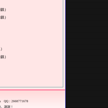
鎮）
鎮）
）
鎮）
om
QQ：2668771678
除。謝謝！