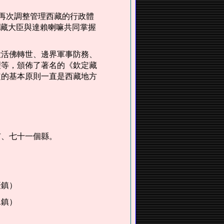
再次調整管理西藏的行政體
駐藏大臣與達賴喇嘛共同掌握
大活佛轉世、邊界軍事防務、
理等，頒佈了著名的《欽定藏
定的基本原則一直是西藏地方
市、七十一個縣。
鎮）
鎮）