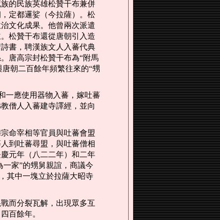
藏族的民族英雄松贊干布兼併
朝，定都邏娑（今拉薩）。松
政治文化成果。他曾兩次派遣
主。松贊干布還從唐朝引入造
習詩書，聘漢族文人入蕃代典
。唐高宗封松贊干布為“附馬
與唐朝二百餘年頻繁往來的“甥
和一應使用器物入蕃，嫁吐蕃
佛教僧人入蕃建寺譯經，並向
穆宗命宰相等官員與吐蕃會盟
等人到吐蕃尋盟，與吐蕃僧相
長慶元年（八二二年）和二年
為一家”的甥舅親誼，商議今
塊，其中一塊立於拉薩大昭寺
混戰而分裂瓦解，出現眾多互
了四百餘年。