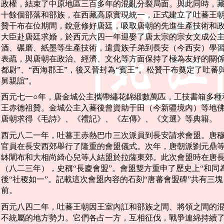
政權，結束了中原地區三百多年的混亂分裂局面。與此同時，
十餘個部落和部族，在西藏高原實現統一，正式建立了吐蕃王
贊干布在位期間，銳意修好唐廷，吸取唐朝的先進生產技術和
大臣赴唐廷求婚，於西元六四一年迎娶了唐太宗的宗女文成公
酒、碾磨、紙墨等生產技術，遣貴族子弟到長安（今西安）學
表疏，與唐朝在政治、經濟、文化等方面保持了極為友好的關係
都尉”、“西海郡王”，後又晉封為“賓王”。松贊干布奠定了吐蕃
舅親誼”。
西元七一○年，唐金城公主攜帶繡花錦緞數萬匹，工技書箱多種
王赤德祖贊。金城公主入蕃後曾資助于田（今新疆境內）等地
唐朝求得《毛詩》、《禮記》、《左傳》、《文選》等典籍。
西元八二一年，吐蕃王赤熱巴巾三次派員到長安請求會盟。唐
官員在長安西郊舉行了隆重的會盟儀式。次年，唐朝派劉元鼎
缽闡布和大相尚綺心兒等人結盟於拉薩東郊。此次會盟時在唐
（八二三年），史稱“長慶會盟”。會盟雙方重申了歷史上“和同
後“社稷如一”。記載這次會盟內容的石刻“唐蕃會盟碑”共有三
前。
西元八四二年，吐蕃王朝因王室內訌和部族之間、將領之間的
不統屬的地方勢力。它們各占一方，互相征伐，戰爭連綿持續