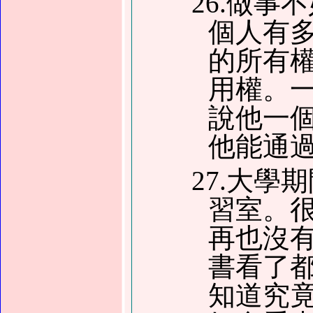
26.做
個人有
的所有
用權。
說他一
他能通
27.大
習室。
再也沒
書看了
知道究