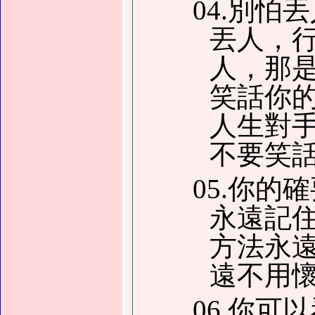
04.別
丟人，行
人，那
笑話你
人生對
不要笑
05.你
永遠記
方法永
遠不用
06.你