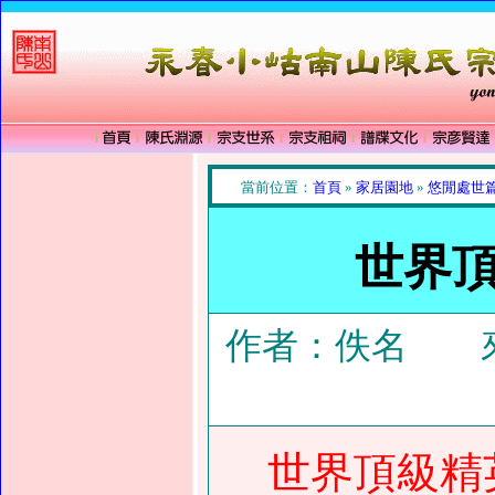
當前位置：
首頁
»
家居園地
»
悠閒處世
世界
作者：佚名 來
世界頂級精