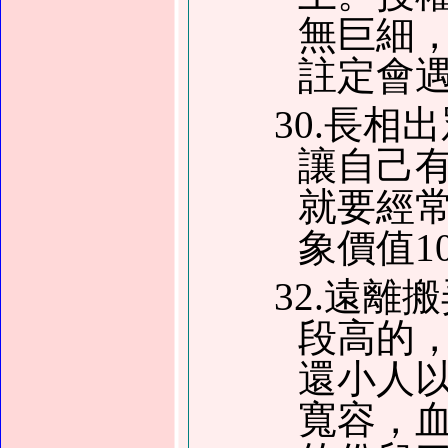
無巨細
註定會
30.長
讓自己
就要經
象價值1
32.遠
段高的
還小人
寬容，