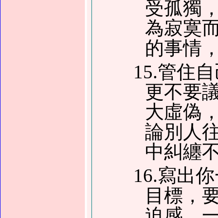
受孤獨
為寂寞
的事情
15.管
更不要
大虛偽
論別人
中糾纏
16.寫
目標，
迫感。