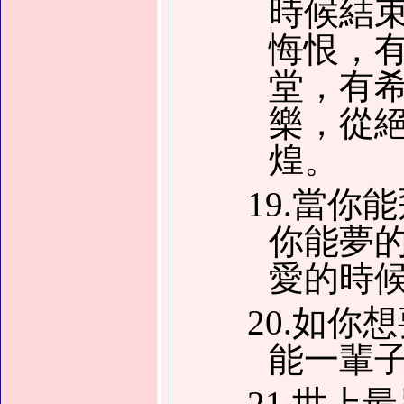
時候結
悔恨，
堂，有
樂，從
煌。
19.當
你能夢
愛的時
20.如
能一輩
21.世