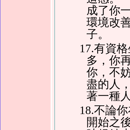
成了你
環境改
子。
17.有
多，你
你，不
盡的人
著一種
18.不
開始之