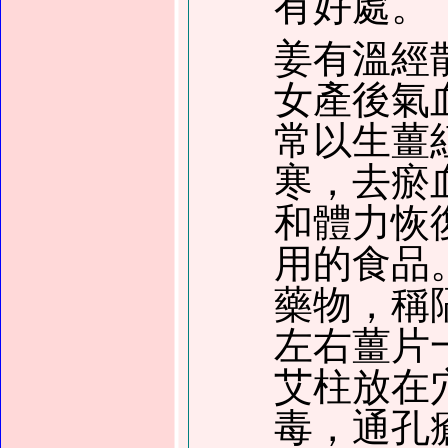
有好處。
姜有溫經
女產後氣
常以生薑
寒，去瘀
和體力恢
用的食品
藥物，稱
左右薑片
艾柱放在
毒，通孔