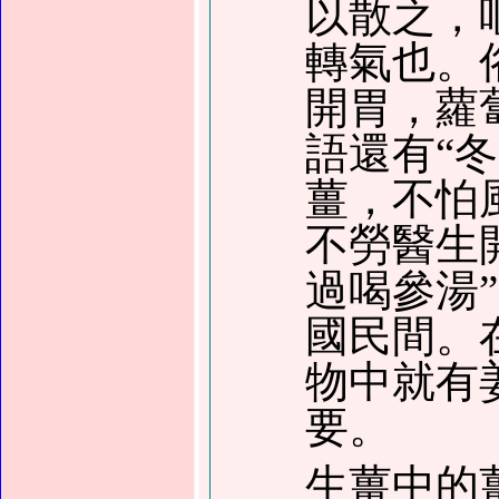
以散之，
轉氣也。
開胃，蘿
語還有“
薑，不怕
不勞醫生
過喝參湯
國民間。
物中就有
要。
生薑中的