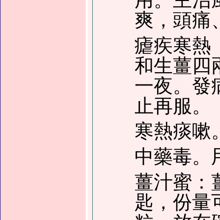
爽，頭痛
瘧疾寒熱
和生薑四
一夜。發
止再服。
寒熱痰嗽
中藥毒。
薑汁蜜：
匙，份量