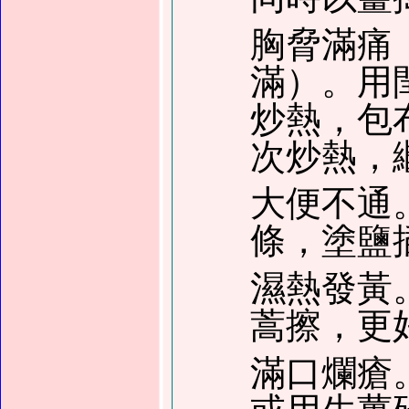
胸脅滿痛
滿）。用
炒熱，包
次炒熱，
大便不通
條，塗鹽
濕熱發黃
蒿擦，更
滿口爛瘡