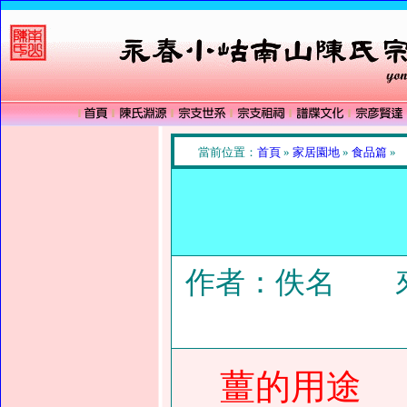
當前位置：
首頁
»
家居園地
»
食品篇
»
作者：佚名 來
薑的用途