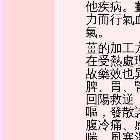
他疾病。
力而行氣
氣。
薑的加工
在受熱處
故藥效也
脾、胃、
回陽救逆
嘔，發散
腹冷痛、
喘、風寒