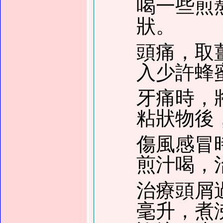
喝一些煎
狀。
頭痛，取
入少許蜂
牙痛時，
粘狀物後
傷風感冒
煎汁喝，
治療頭屑
毫升，煮