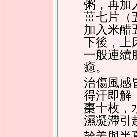
粥，再加
薑七片（
加入米醋
下後，上
一般連續
癒。
治傷風感
得汗即解
棗十枚，
濕凝滯引
幹姜與半