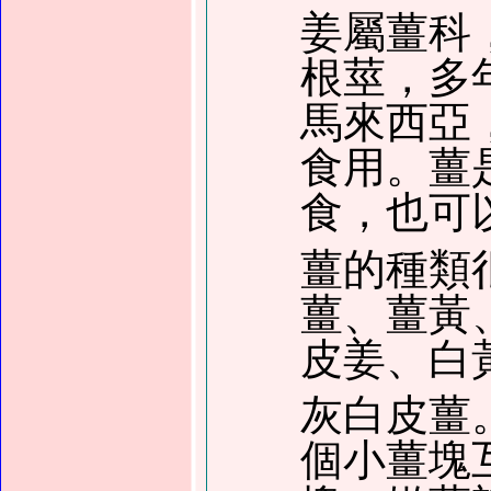
姜屬薑科
根莖，多
馬來西亞
食用。薑
食，也可
薑的種類
薑、薑黃
皮姜、白
灰白皮薑
個小薑塊