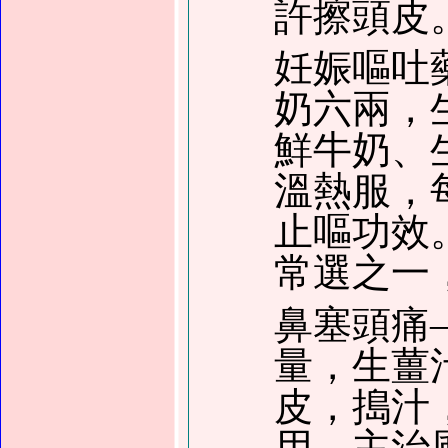
許擦頭皮
妊娠嘔吐
奶六兩，
鮮牛奶、
溫熱服，
止嘔功效
常選之一
鼻塞頭痛
量，生薑
皮，搗汁
用。主治