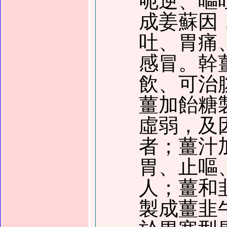
呃逆、嘔
成姜蘇因
吐、胃痛
感冒。幹
飲、可治
薑加飴糖
虛弱，及
者；薑汁
胃、止嘔
人；薑和
製成薑韭