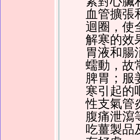
素對心臟
血管擴張
迴圈，使
解寒的效
胃液和腸
蠕動，故
脾胃；服
寒引起的
性支氣管
腹痛泄瀉
吃薑製品