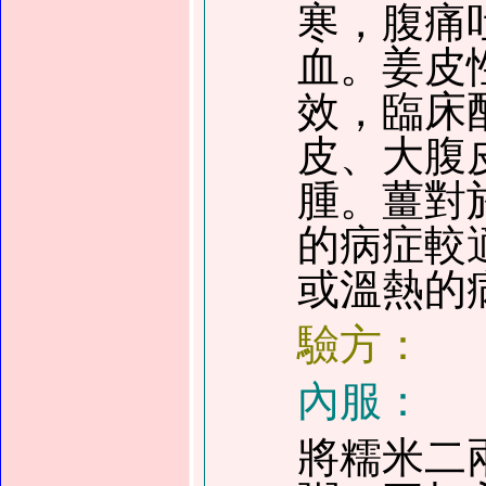
寒，腹痛
血。姜皮
效，臨床
皮、大腹
腫。薑對
的病症較
或溫熱的
驗方：
內服：
將糯米二