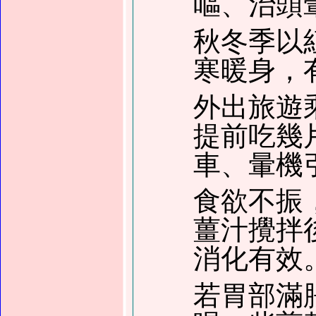
嘔、治頭
秋冬季以
寒暖身，
外出旅遊
提前吃幾
車、暈機
食欲不振
薑汁攪拌
消化有效
若胃部滿