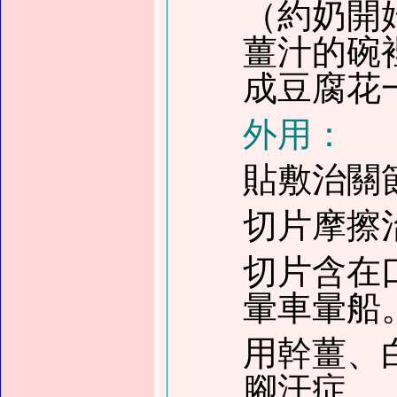
（約奶開
薑汁的碗
成豆腐花
外用：
貼敷治關
切片摩擦
切片含在
暈車暈船
用幹薑、
腳汗症。