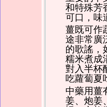
和特殊芳
可口，味
薑既可作
途非常廣
的歌謠，
糯米煮成
對入半杯
吃蘿蔔夏
中藥用薑
姜、炮姜