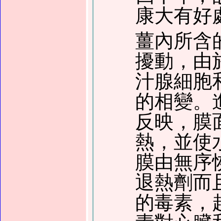
康大有好
薑內所含
擾動，由
汁腺細胞
的相變。
反映，膜
熱，並使
膜由無序
退熱劑而
的毒素，