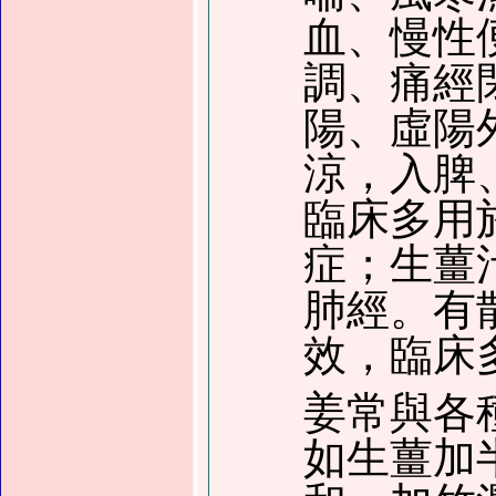
血、慢性
調、痛經
陽、虛陽
涼，入脾
臨床多用
症；生薑
肺經。有
效，臨床
姜常與各
如生薑加