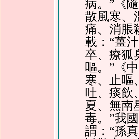
病。”《
散風寒、
痛、消脹
載：“薑
卒、療狐
嘔。”《
寒、止嘔
吐、痰飲
夏、無南
毒。”我
謂：“孫