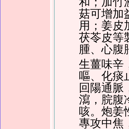
和；加竹
菇可增加
用；姜皮
茯苓皮等
腫、心腹
生薑味辛
嘔、化痰
回陽通脈
瀉，脘腹
咳。炮姜
專攻中焦