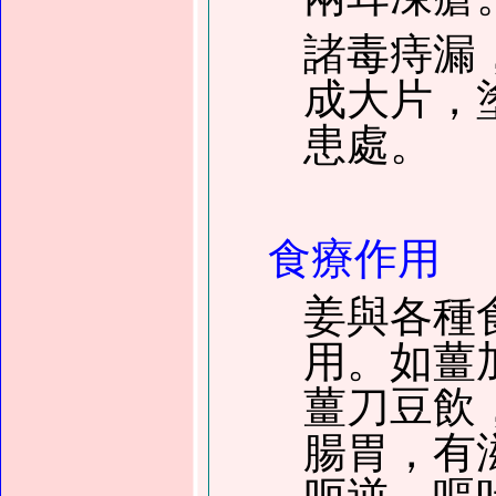
諸毒痔漏
成大片，
患處。
食療作用
姜與各種
用。如薑
薑刀豆飲
腸胃，有