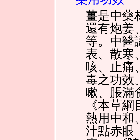
薑是中藥
還有炮姜
等。中醫
表、散寒
咳、止痛
毒之功效
嗽、脹滿
《本草綱
熱用中和
汁點赤眼