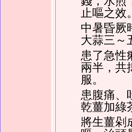
錢，水煎
止嘔之效
中暑昏厥
大蒜三～
患了急性
兩半，共
服。
患腹痛、
乾薑加綠
將生薑剁