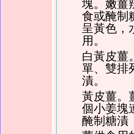
塊。嫩薑
食或醃制
呈黃色，
用。
白黃皮薑
單、雙排
漬。
黃皮薑。
個小姜塊
醃制糖漬