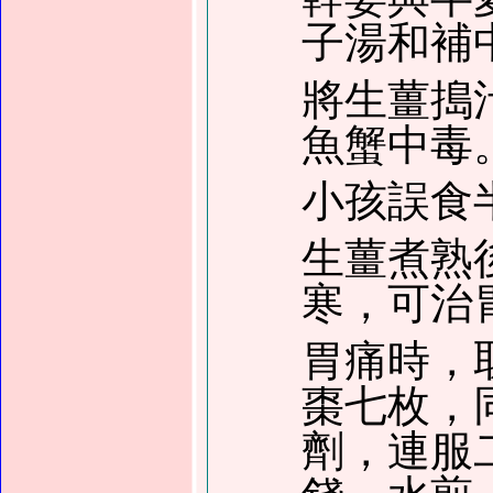
子湯和補
將生薑搗
魚蟹中毒
小孩誤食
生薑煮熟
寒，可治
胃痛時，
棗七枚，
劑，連服