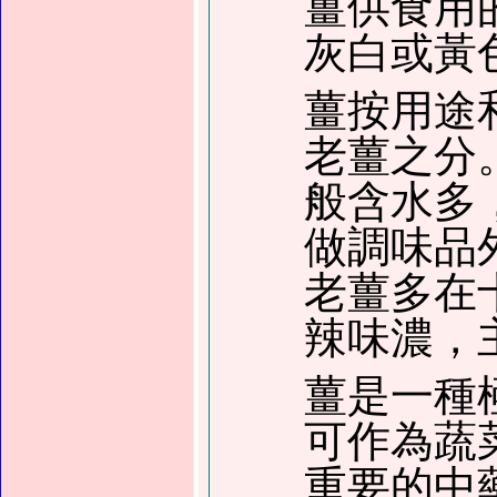
薑供食用
灰白或黃
薑按用途
老薑之分
般含水多
做調味品
老薑多在
辣味濃，
薑是一種
可作為蔬
重要的中