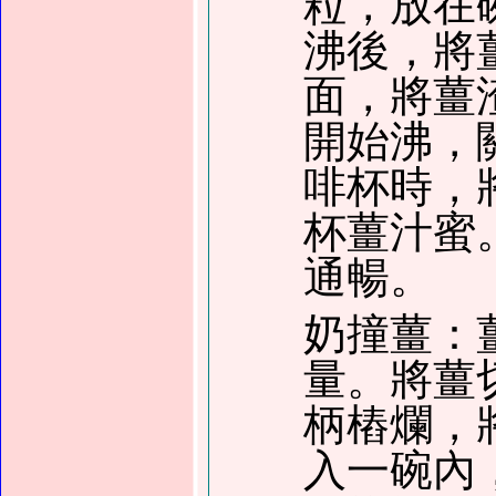
粒，放在
沸後，將
面，將薑
開始沸，
啡杯時，
杯薑汁蜜
通暢。
奶撞薑：
量。將薑
柄樁爛，
入一碗內