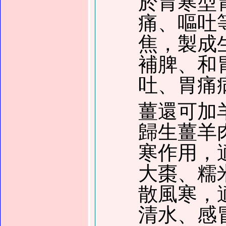
於胃寒型
痛、嘔吐
焦，製成
補脾、和
吐、胃痛
薑還可加
歸生薑羊
寒作用，
大棗、糯
散風寒，
清水、感