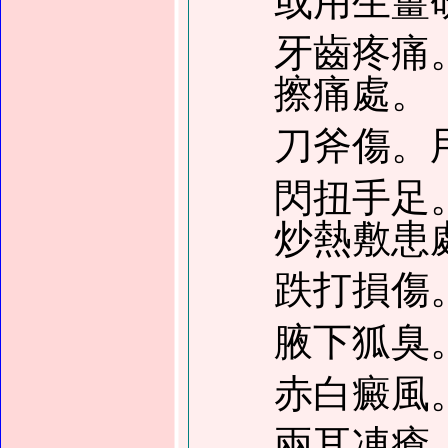
或用生薑
牙齒疼痛
擦痛處。
刀斧傷。
閃扭手足
炒熱敷患
跌打損傷
腋下狐臭
赤白癜風
兩耳凍瘡