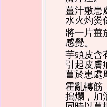
薑汁敷患
水火灼燙
將一片薑
感覺。
芋頭皮含
引起皮膚
薑於患處
霍亂轉筋
搗爛，加
同時以薑