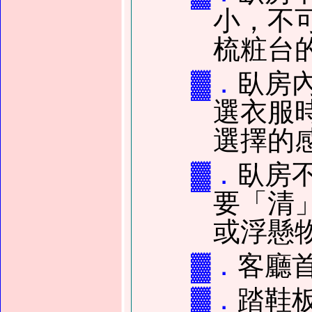
小，不
梳粧台
▓．
臥房
選衣服
選擇的
▓．
臥房
要「清
或浮懸
▓．
客廳
▓．
踏鞋