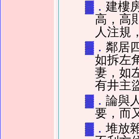
▓．
建樓
高，高
人注規
▓．
鄰居
如拆左
妻，如
有井主
▓．
論與
要，而
▓．
堆放