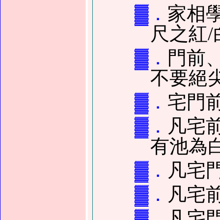
▓．
家相
尺之紅/
▓．
門前
不要絕
▓．
宅門
▓．
凡宅
有池為
▓．
凡宅
▓．
凡宅
▓．
凡宅