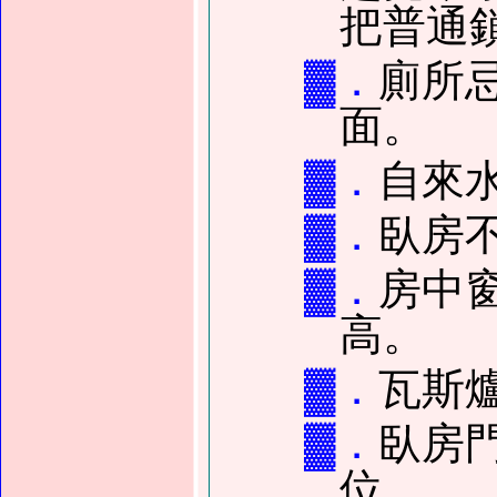
把普通
▓．
廁所
面。
▓．
自來
▓．
臥房
▓．
房中
高。
▓．
瓦斯
▓．
臥房
位。