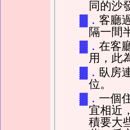
同的沙
▓．
客廳
隔一間
▓．
在客
用，此
▓．
臥房
位。
▓．
一個
宜相近
積要大