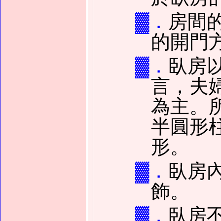
▓．
房間
的開門
▓．
臥房
言，夫
為主。
半圓形
形。
▓．
臥房
飾。
▓．
臥房