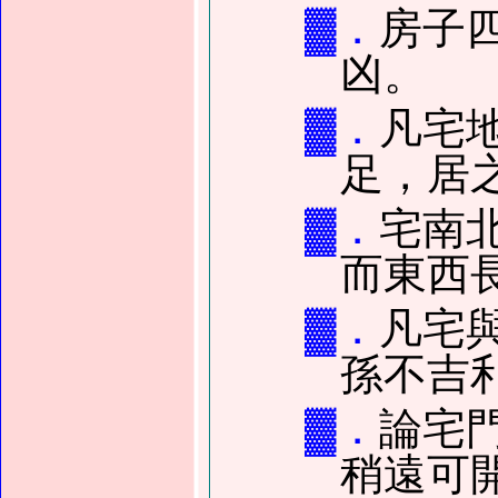
▓．
房子
凶。
▓．
凡宅
足，居
▓．
宅南
而東西
▓．
凡宅
孫不吉
▓．
論宅
稍遠可