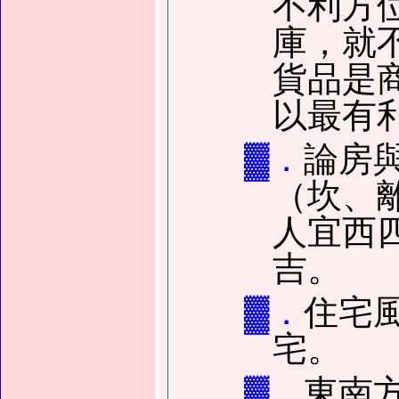
不利方
庫，就
貨品是
以最有
▓．
論房
（坎、
人宜西
吉。
▓．
住宅
宅。
▓．
東南