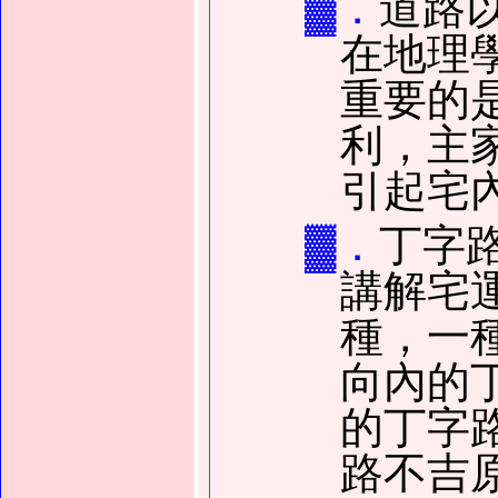
▓．
道路
在地理
重要的
利，主
引起宅
▓．
丁字
講解宅
種，一
向內的
的丁字
路不吉