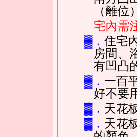
（離位
宅內需
▓．
住宅
房間、
有凹凸
▓．
一百
好不要
▓．
天花
▓．
天花
的顏色