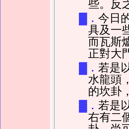
些。反
▓．
今日
具及一
而瓦斯
正對大
▓．
若是
水龍頭
的坎卦
▓．
若是
右有二
卦，尚