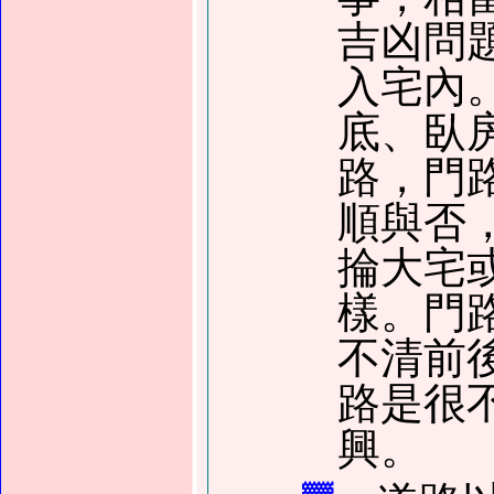
吉凶問
入宅內
底、臥
路，門
順與否
掄大宅
樣。門
不清前
路是很
興。