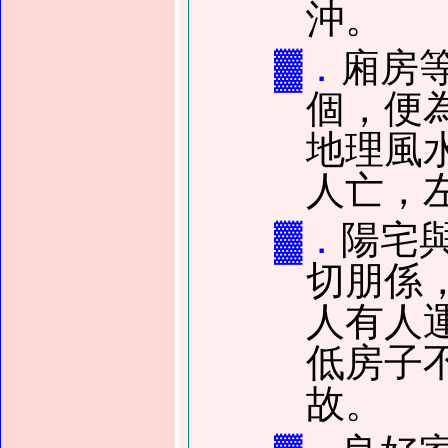
沖。
▓．
廂房
個，便
地理風
人亡，
▓．
陽宅
切朋係
人有人
低房子
故。