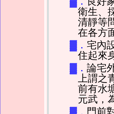
▓．
良好
衛生、
清靜等
在各方
▓．
宅內
住起來
▓．
論宅
上謂之
前有水
元武，
▓．
門前