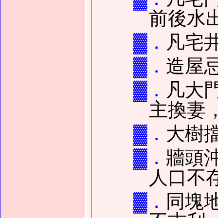
前後水
▓．
凡宅
▓．
造屋
▓．
凡大
主換妻
▓．
大樹
▓．
牆頭
人口不
▓．
同塊