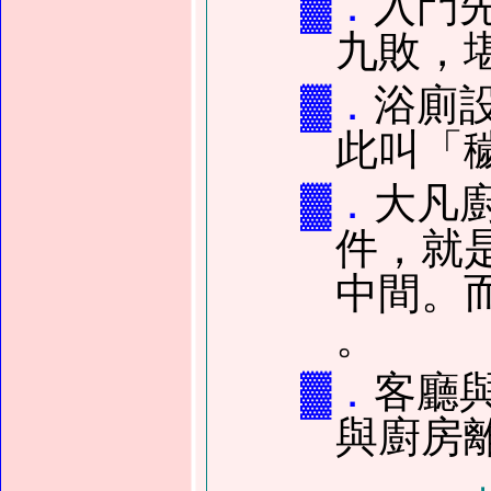
▓．
入門
九敗，
▓．
浴廁
此叫「
▓．
大凡
件，就
中間。
。
▓．
客廳
與廚房