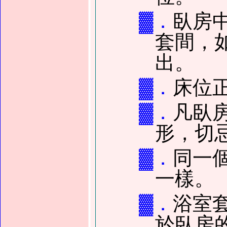
▓．
臥房
套間，
出。
▓．
床位
▓．
凡臥
形，切
▓．
同一
一樣。
▓．
浴室
於臥房