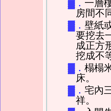
▓．
一層
房間不
▓．
壁紙
要挖去
成正方
挖成不
▓．
榻榻
床。
▓．
宅內
祥。