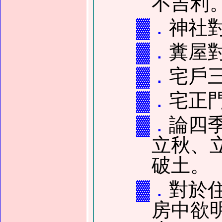
不吉利
▓．
神社
▓．
糞屋
▓．
宅戶
▓．
宅正
▓．
論四
立秋、
破土。
▓．
對於
房中欲