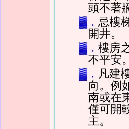
頭不著
▓．
忌樓
開井。
▓．
樓房
不平安
▓．
凡建
向。例
南或在
僅可開
主。