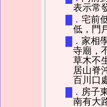
表示常
▓．
宅前
低，門
▓．
家相
寺廟，
草木不
居山脊
百川口
▓．
房子
南有大