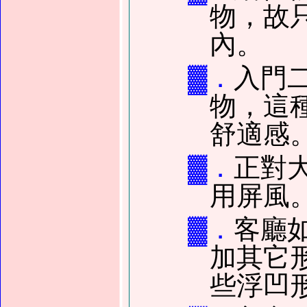
物，故
內。
▓．
入門
物，這
舒適感
▓．
正對
用屏風
▓．
客廳
加其它
些浮凹