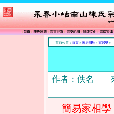
當前位置：
首頁
»
家居園地
»
家居樂
»
作者：佚名 來
簡易家相學