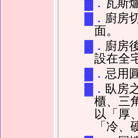
▓．
瓦斯
▓．
廚房
面。
▓．
廚房
設在全
▓．
忌用
▓．
臥房
櫃、三
以「厚
「冷、