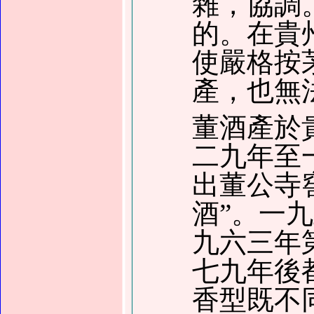
雜，協調
的。在貴
使嚴格按
產，也無
董酒產於
二九
年至
出董公寺
酒
”
。
一九
九六三
年
七九
年後
香型既不