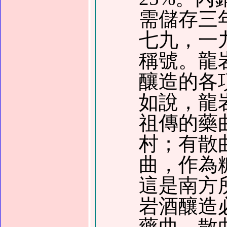
需儲存三
七九
，
一
稱號。龍
釀造的各
如說，龍
祖傳的藥
村
；
有散
曲，作為
這是南方
岩酒釀造
藥曲，散