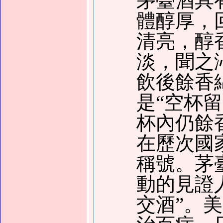
茅臺酒具
體醇厚，
清亮，醇
淡，聞之
飲後餘香
是
“
空杯留
杯內仍餘
在歷次國
稱號。茅
動的見證
交酒
”
。美