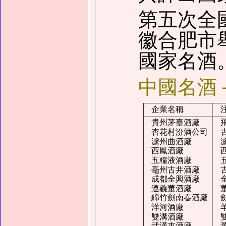
第五次全
徽合肥市
國家名酒
中國名酒
企業名稱
貴州茅臺酒廠
杏花村汾酒公司
瀘州曲酒廠
西鳳酒廠
五糧液酒廠
毫州古井酒廠
成都全興酒廠
遵義董酒廠
綿竹劍南春酒廠
洋河酒廠
雙溝酒廠
武漢市酒廠