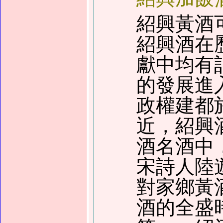
紹興黃酒
紹興酒在
獻中均有
的發展進
政權建都
近，紹興
酒名酒中
宋詩人陸
對家鄉黃
酒的全盛