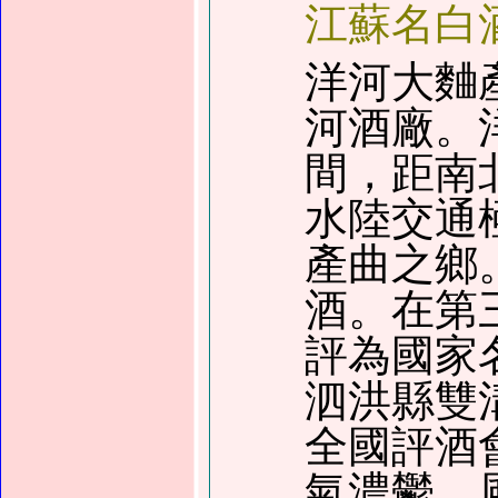
江蘇名白
洋河大麯
河酒廠。
間，距南
水陸交通
產曲之鄉
酒。在第
評為國家
泗洪縣雙
全國評酒
氣濃鬱，