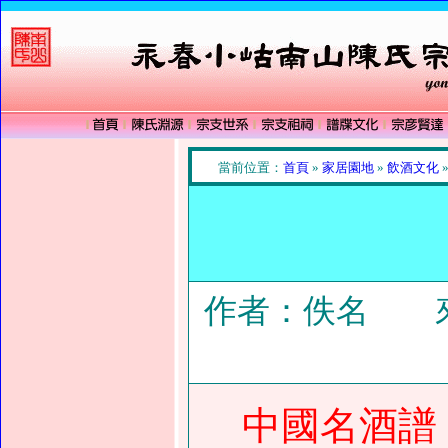
當前位置：
首頁
»
家居園地
»
飲酒文化
作者：佚名 來
中國名酒譜