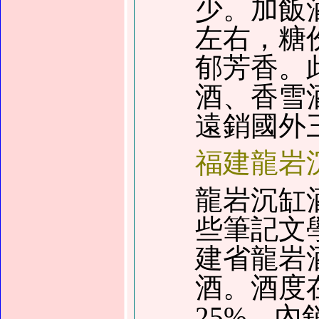
少。加飯
左右，糖
郁芳香。
酒、香雪
遠銷國外
福建龍岩
龍岩沉缸
些筆記文
建省龍岩
酒。酒度
25%
。內