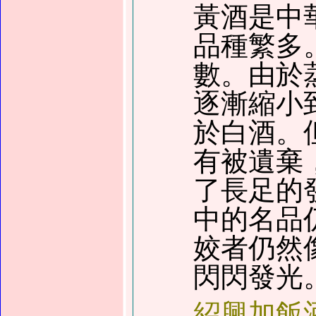
黃酒是中
品種繁多
數。由於
逐漸縮小
於白酒。
有被遺棄
了長足的
中的名品
姣者仍然
閃閃發光
紹興加飯