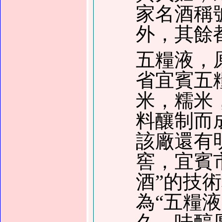
家名酒稱
外，其餘
五糧液，
省宜賓五
米，糯米
料釀制而
該廠還有
窖，宜賓
酒
”
的技術
為
“
五糧液