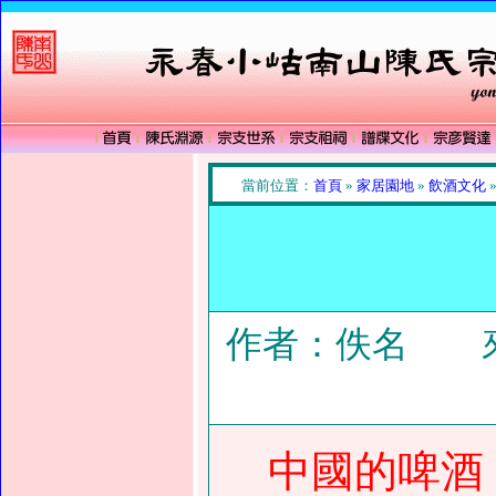
當前位置：
首頁
»
家居園地
»
飲酒文化
作者：佚名 來
中國的啤酒