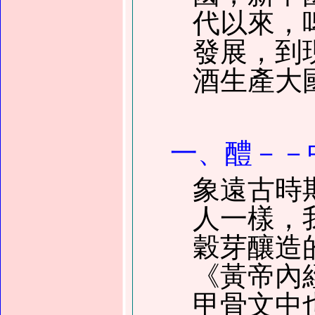
代以來
，
發展
，
到
酒生產大
一、醴
－－
象遠古時
人一樣
，
穀芽釀造
《
黃帝內
甲骨文中