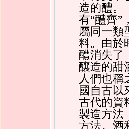
造的醴
。
有
“
醴齊
”
屬同一類
料
。
由於
醴消失了
釀造的甜
人們也稱
國自古以
古代的資
製造方法
方法。酒