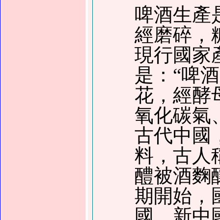
啤酒生產
經磨碎
，
現行國家
是
：
“啤
花
，
經酵
氧化碳氣
古代中國
料
，
古人
醴被酒麴
期開始
，
國
，
新中