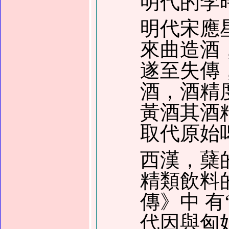
明代的李
明代宋應
來曲造酒
遂至失傳
酒，酒精
黃酒其酒
取代原始
西漢，蘖
精類飲料
傳
》
中 有
代因與匈