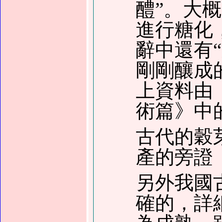
醴
”
。大概
進行糖化
辭中還有
“
剛剛釀成
上資料由
術篇》中
古代的穀
產的旁證
另外我國
確的，詳