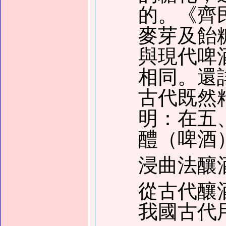
的。《齊
麥芽及飴
與現代啤
相同。還
古代既然
明：在五
醴（啤酒
浸曲法釀
從古代釀
我國古代