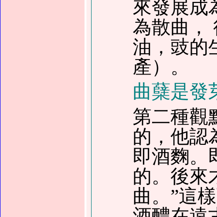
來發展成
為散曲，
油，豉的
產
）
。
曲蘖是發
第二種觀
的，他認
即酒麴。
的。後來
曲。”這
酒醴在遠