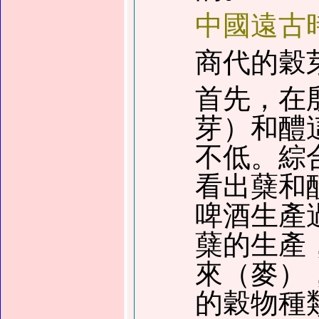
中國遠古
商代的穀
首先，在
芽）和醴
不低。綜
看出蘖和
啤酒生產
蘖的生產
來
（
麥
）
的穀物種