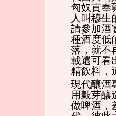
匈奴貢奉
人叫穆生
請參加酒
種酒度低
落，就不
載還可看
精飲料，
現代釀酒
用穀芽釀
做啤酒，