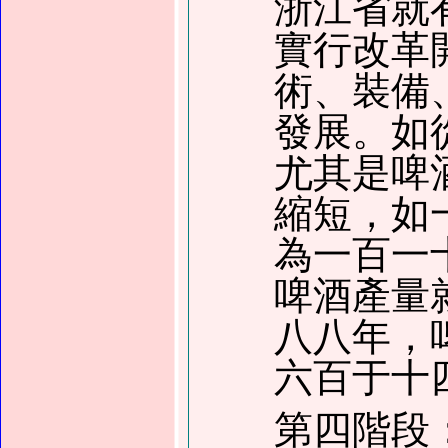
浙江省就
實行改革
術
、
裝備
發展
。
如
尤其是啤
縮短
，
如
為
一百一
啤酒產量
八八
年，
六百于十
第四階段