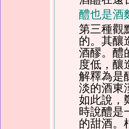
醴也是酒
第三種觀
的。其釀
酒醪。醴
度低，釀
解釋為是
淡的酒東
如此說，
時說醴是
的甜酒。