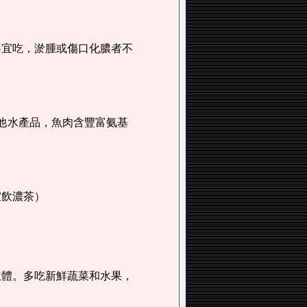
不宜吃，淤腫或傷口化膿者不
其他水產品，魚肉含豐富氨基
宜飲濃茶）
主體。多吃新鮮蔬菜和水果，