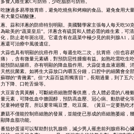
多食入維生素C可防癌，少吃脂肪可防癌。
吃鹽過多易導致胃癌，避免吃燒焦和烤糊的食品。避免食用大
有大量亞硝酸鹽。
蔥、蒜和洋蔥的防癌特別明顯。美國醫學家主張每人每天吃50
為歐美的“蔬菜皇后”。洋蔥含有硫質和人體必需的維生素，可
化，防止老年斑出現。它還含有在蔬菜中極少見的前列腺A1，
蔥還可治療中風後遺症。
大蒜也具有明顯的抗癌作用，每週生吃二次，抗胃癌（但也容
痛），含有微量元素硒，對預防惡性腫瘤有益。如熟吃需吃生
能預防結腸癌。亦有明顯的降血脂作用。大蒜促進血液迴圈、
天然抗菌素。如將生大蒜放口內嚼五分鐘，口腔中的細菌會全
蘇聯的“青黴素”。但“大蒜百益而獨害目”，長期過量，到了五
力下降、口乾舌燥等。
大豆富含異黃酮，可斷絕癌細胞營養供應，含人體必需的八種
量元素，可降低血中膽固醇，預防高血壓、冠心病、動肪硬化
兒童神經發育。所以要常喝豆漿、吃豆腐。（黃豆一定要熟吃
蘑菇不僅能控制癌細胞的發展，並能使已形成的癌細胞萎縮，
顯降血脂功能。
番茄炒蛋湯可以幫助對抗乳腺癌，減少男人罹患前列腺癌和心