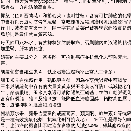
紅的一種天然色素lycopene是一種強有力的抗氧化劑，對抑
癌有益，亦能防治高血壓。
椰菜（也叫西蘭花）和捲心菜（也叫甘藍）含有可抗肺癌的化學
中含有鈣質還可防骨質疏鬆，常吃能養活結腸癌與乳腺癌發病率 
作用，或者簡單燙一下。開十字花的蔬菜已被科學家們證實是
魚類則是最佳蛋白質來源。
每天飲用八杯水，有效抑制預防膀胱癌。否則體內血液過於粘
加重腎、肝等的負擔。
綠茶的主要成分之一茶多酚，可抑制癌症並抗氧化以預防衰老
害。
胡蘿蔔富含維生素Ａ（缺乏者癌症發病率正常人二倍多）。
甜玉米具有抗癌作用，熟吃更有益，因為在烹煮過程中可釋放
玉米與胡蘿蔔中存有的大量葉黃素與玉米黃素可防止或減輕老
生，保護眼睛。玉米黃素還可清除過氧亞硝基，在防止動脈硬
含有卵磷脂、維Ｅ及維Ｂ族，能降低血清膽固醇，預防高血壓
低，還能抑制乳腺癌細胞增殖。
柑桔類水果、蘋果含豐富的胡蘿蔔素、類黃酮、維生素Ｃ等抗
是一種高效抗氧化劑（抗氧化劑可抗衰老），它不但是最好的
果。患肺癌的機會比不吃這類食物的人減少46%，得其他癌症的