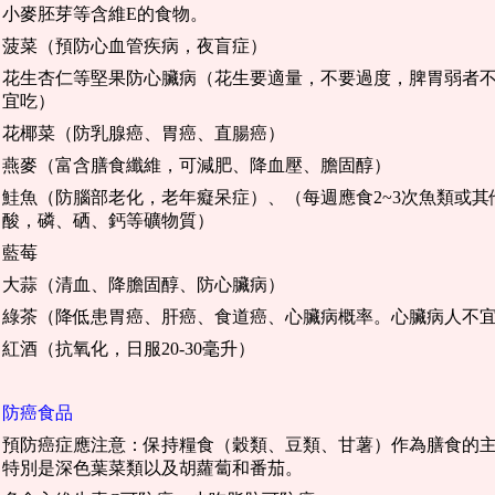
小麥胚芽等含維E的食物。
菠菜（預防心血管疾病，夜盲症）
花生杏仁等堅果防心臟病（花生要適量，不要過度，脾胃弱者
宜吃）
花椰菜（防乳腺癌、胃癌、直腸癌）
燕麥（富含膳食纖維，可減肥、降血壓、膽固醇）
鮭魚（防腦部老化，老年癡呆症）、（每週應食2~3次魚類或
酸，磷、硒、鈣等礦物質）
藍莓
大蒜（清血、降膽固醇、防心臟病）
綠茶（降低患胃癌、肝癌、食道癌、心臟病概率。心臟病人不
紅酒（抗氧化，日服20-30毫升）
防癌食品
預防癌症應注意：保持糧食（穀類、豆類、甘薯）作為膳食的
特別是深色葉菜類以及胡蘿蔔和番茄。