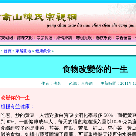
：
首頁
»
家居園地
»
健康飲食
»
食物改變你的一生
作者：佚名 來源：互聯網 更新時間：2011年10
物改變你的一生
粗糧有益健康：
吃煮、炒的黃豆，人體對蛋白質吸收消化率最多 50%，而把黃
到90%。一個健康成年人，每天的膳食纖維攝入量以10-30克
食纖維較多的是韭菜、芹菜、南瓜、苦瓜、紅豆、空心菜、黃
過的食物。如擔心蔬菜噴灑了農藥，可買重播幾天後再泡水幾