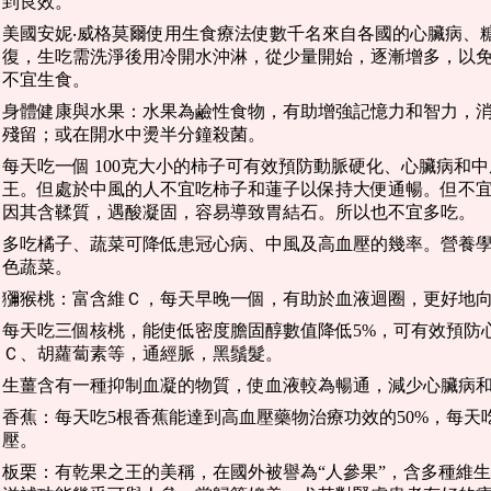
到良效。
美國安妮‧威格莫爾使用生食療法使數千名來自各國的心臟病、
復，生吃需洗淨後用冷開水沖淋，從少量開始，逐漸增多，以
不宜生食。
身體健康與水果：水果為鹼性食物，有助增強記憶力和智力，
殘留；或在開水中燙半分鐘殺菌。
每天吃一個 100克大小的柿子可有效預防動脈硬化、心臟病和
王。但處於中風的人不宜吃柿子和蓮子以保持大便通暢。但不
因其含鞣質，遇酸凝固，容易導致胃結石。所以也不宜多吃。
多吃橘子、蔬菜可降低患冠心病、中風及高血壓的幾率。營養學家
色蔬菜。
獼猴桃：富含維Ｃ，每天早晚一個，有助於血液迴圈，更好地
每天吃三個核桃，能使低密度膽固醇數值降低5%，可有效預防
Ｃ、胡蘿蔔素等，通經脈，黑鬚髮。
生薑含有一種抑制血凝的物質，使血液較為暢通，減少心臟病
香蕉：每天吃5根香蕉能達到高血壓藥物治療功效的50%，每天吃
壓。
板栗：有乾果之王的美稱，在國外被譽為“人參果”，含多種維