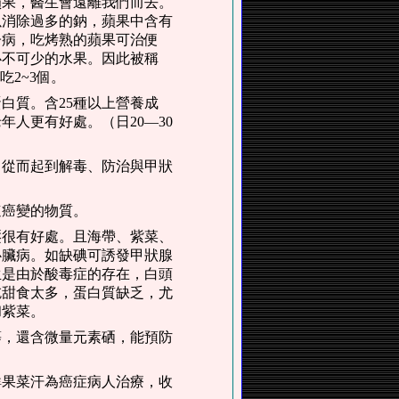
蘋果，醫生會遠離我們而去。
以消除過多的鈉，蘋果中含有
子病，吃烤熟的蘋果可治便
必不可少的水果。因此被稱
2~3個。
白質。含25種以上營養成
人更有好處。（日20—30
，從而起到解毒、防治與甲狀
速癌變的物質。
壓很有好處。且海帶、紫菜、
心臟病。如缺碘可誘發甲狀腺
生是由於酸毒症的存在，白頭
吃甜食太多，蛋白質缺乏，尤
和紫菜。
等，還含微量元素硒，能預防
鮮果菜汗為癌症病人治療，收