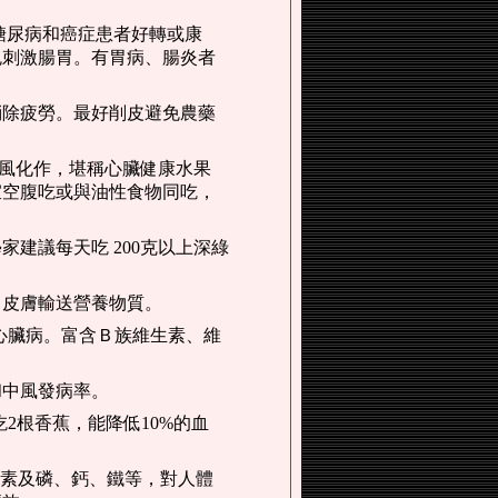
糖尿病和癌症患者好轉或康
免刺激腸胃。有胃病、腸炎者
消除疲勞。最好削皮避免農藥
中風化作，堪稱心臟健康水果
宜空腹吃或與油性食物同吃，
建議每天吃 200克以上深綠
向皮膚輸送營養物質。
心臟病。富含Ｂ族維生素、維
和中風發病率。
2根香蕉，能降低10%的血
生素及磷、鈣、鐵等，對人體