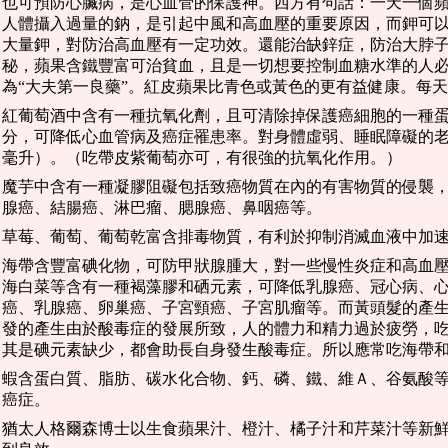
也可預防心臟病，是心血管的保護神。西方有句話：一天一個
人體攝入過量的鈉，是引起中風和高血壓的重要原因，而鉀可
大量鉀，對防治高血壓有一定功效。還能治缺鋅症，防治大脖
秘，蘋果含鐵豐富可治貧血，且是一切想要控制血糖水準的人
為“大夫第一良藥”。紅皮蘋果比青色或黃色的更有益健康。每天吃
紅葡萄酒中含有一種抗氧化劑，且可清除掉保護癌細胞的一種蛋
分，可降低心血管病及癌症罹患率。對身體虛弱、睡眠障礙的老年
毫升）。（吃帶皮紫葡萄亦可，有很強的抗氧化作用。）
魔芋中含有一種凝膠阻礙包括致癌物質在內的有害物質的侵襲
腺癌、結腸癌、淋巴瘤、腮腺癌、鼻咽癌等。
草莓、葡萄、葡萄乾富含排毒物質，有利於抑制消滅血液中加
海帶含豐富碘化物，可防甲狀腺腫大，對一些慢性炎症和高血
海白菜等含有一種褐藻膠和硒元素，可降低乳腺癌、冠心病、
癌、乳腺癌、卵巢癌、子宮頸癌、子宮肌瘤等。而黃頭髮的產
發的產生由於酸毒症的發展所致，人的體力和精力過於疲勞，
其是碘元素缺少，都會助長自身發生酸毒症。所以應常吃海帶
蝦含蛋白質、脂肪、碳水化合物、鈣、磷、鐵、維Ａ、谷氨酸
癌症。
猶太人格爾森博士以生食蘋果汁、橙汁、橘子汁和芹菜汁等新