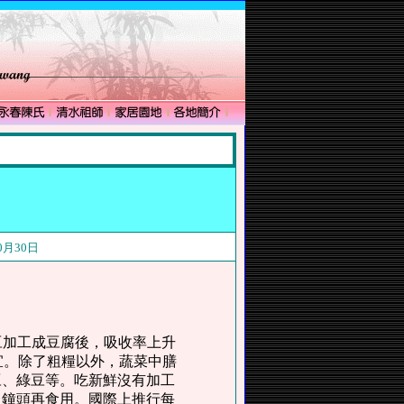
月30日
豆加工成豆腐後，吸收率上升
為宜。除了粗糧以外，蔬菜中膳
豆、綠豆等。吃新鮮沒有加工
個鐘頭再食用。國際上推行每