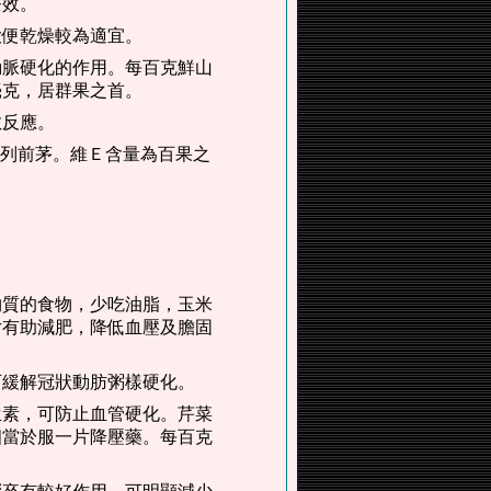
療效。
大便乾燥較為適宜。
動脈硬化的作用。每百克鮮山
5毫克，居群果之首。
敏反應。
名列前茅。維Ｅ含量為百果之
物質的食物，少吃油脂，玉米
片有助減肥，降低血壓及膽固
可緩解冠狀動肪粥樣硬化。
生素，可防止血管硬化。芹菜
相當於服一片降壓藥。每百克