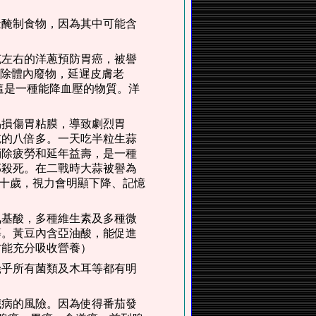
量醃制食物，因為其中可能含
克左右的洋蔥預防胃癌，被譽
清除體內廢物，延遲皮膚老
這是一種能降血壓的物質。洋
易損傷胃粘膜，導致劇烈胃
吃的八倍多。一天吃半粒生蒜
消除疲勞和延年益壽，是一種
部殺死。在二戰時大蒜被譽為
六十歲，視力會明顯下降、記憶
氨基酸，多種維生素及多種微
等。黃豆內含亞油酸，能促進
才能充分吸收營養）
幾乎所有菌類及木耳等都有明
臟病的風險。因為使得番茄發