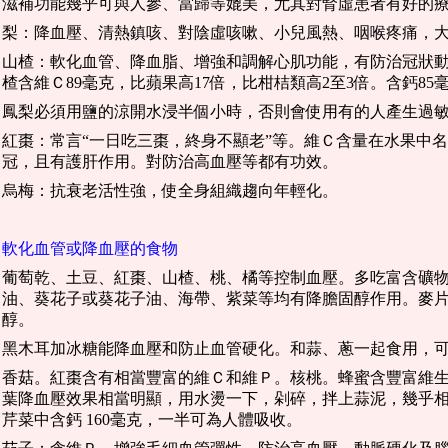
滋補功能幾乎可與人參、當歸等媲美，尤其對腎虛患者有好的
梨：降血壓、清熱鎮咳、對陰虛咳嗽、小兒風熱、咽喉疼痛，
山楂：軟化血管、降血脂、增強和調解心肌功能，有防治冠狀
楂含維Ｃ89毫克，比蘋果高17倍，比柑桔類高2至3倍。含鈣8
鳳梨必須用鹽的涼開水浸半個小時，否則會使用有的人產生過
紅棗：常言“一日吃三棗，終身不顯老”等。維Ｃ含量在水果中
冠，且有護肝作用。對防治高血壓等都有功效。
烏梅：抗衰老活性強，使全身組織趨向年輕化。
軟化血管或降血壓的食物
葡萄乾、土豆、紅棗、山楂、桃、橘等控制血壓。多吃富含礦
油、葵花子或葵花子油、海帶、紫菜等均有降膽固醇作用。麥
醇。
黑木耳加冰糖能降血壓和防止血管硬化。和蒜、蔥一起食用，
香菇。紅棗含有相當豐富的維Ｃ和維Ｐ。核桃。蜂蜜含豐富維
葉降血壓效果相當明顯，用水燙一下，剁碎，拌上蒜泥，幾乎
芹菜中含鈣 160毫克，一半可為人體吸收。