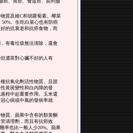
制乳腺癌、胃癌、食道癌、前列腺
物質及維C和胡蘿蔔素。椰菜
50%。生吃白菜心也有防癌
最好的抗衰老和抗癌食物，而
稠，有毒垃圾無法清除，還會
。但濃茶對心臟不好的人有
一種抗氧化劑活性物質。且甜
年性黃斑變性和白內障的發
化過程中起重要作用。玉米還
，冠心病或中風的發病率就
癌物質。蘋果中含有的類黃酮
血管清理劑，而且有抗癌效
幾率也比一般人少20%。蘋果