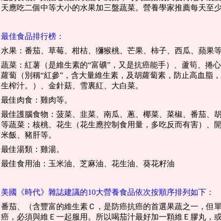
天應吃二個中等大小的水果加三盤蔬菜。營養學家推薦每天至
最佳食品排行榜：
水果：番茄、草莓、柑桔、獼猴桃、芒果、柿子、西瓜、蘋果
蔬菜：紅薯（是維生素的“富礦”，又是抗癌能手）、蘆筍、捲
蘿蔔（別稱“紅參”，含大量維生素，及胡蘿蔔素，防止高血脂
生榨汁。）、金針菇、雪裏紅、大白菜。
最佳肉食：雞肉等。
最佳護腦食物：菠菜、韭菜、南瓜、蔥、椰菜、菜椒、番茄、
等蔬菜；核桃、花生（花生應控制食用量，多吃反而有害）、
米飯、豬肝等。
最佳湯類：雞湯。
最佳食用油：玉米油、芝麻油、花生油、葵花籽油
美國《時代》雜誌建議的10大營養食品依次按順序排列如下：
番茄、（含豐富的維生素Ｃ，是防癌抗癌的首選果蔬之一，但
癌，必須與維Ｅ一起服用。所以喝茄汁最好加一顆維Ｅ膠丸，