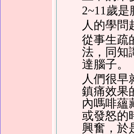
2~11歲
人的學問
從事生疏
法，同知
達腦子。
人們很早
鎮痛效果
內嗎啡蘊
或發怒的
興奮，於