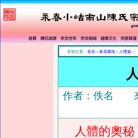
當前位置：
首頁
»
家居園地
»
人體篇
»
作者：佚名 來
人體的奧秘