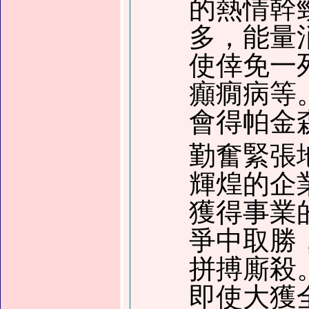
的熱情幹
多，能量
使倖免一
癲癇病等
會得帕金
勤奮緊張
輝煌的企
獲得事業
爭中取勝
拼搏廝殺
即使大獲