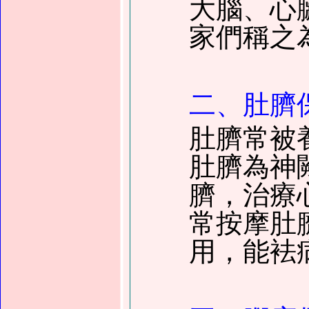
大腦、心
家們稱之
二、肚臍
肚臍常被
肚臍為神
臍，治療
常按摩肚
用，能袪