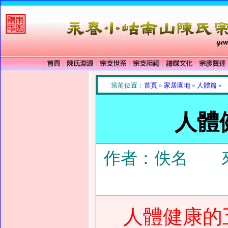
當前位置：
首頁
»
家居園地
»
人體篇
»
人體
作者：佚名 來
人體健康的