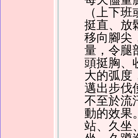
（上下班
挺直、放
移向腳尖
量，令腿
頭挺胸、
大的弧度
邁出步伐
不至於流
動的效果
站、久坐