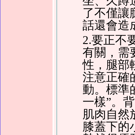
坐、久蹲
了不僅讓
話還會造
2.要正
有關，需
性，腿部
注意正確
動。標準
一樣”。
肌肉自然
膝蓋下的