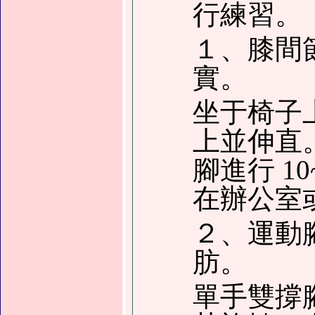
行練習。
１、膝間
實。
坐于椅子
上並伸直
腳進行 1
在辦公室
２、運動
肪。
單手雙撐