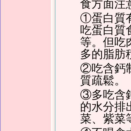
食方面注
①蛋白質
吃蛋白質
等。但吃
多的脂肪
②吃含鈣
質疏鬆。
③多吃含
的水分排
菜、紫菜