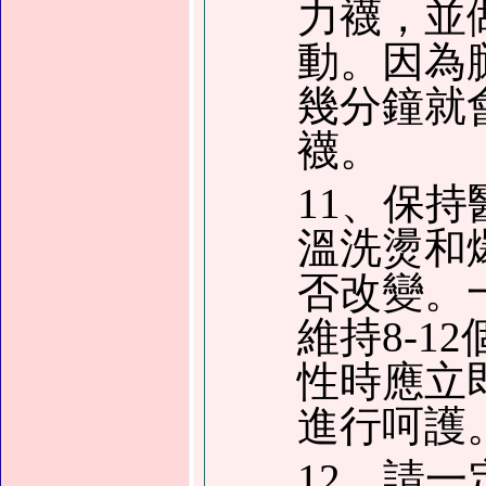
力襪，並
動。因為
幾分鐘就
襪。
11、保
溫洗燙和
否改變。
維持8-1
性時應立
進行呵護
12、請