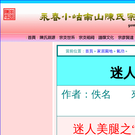
當前位置：
首頁
»
家居園地
»
氣功
»
迷人
作者：佚名 來
迷人美腿之