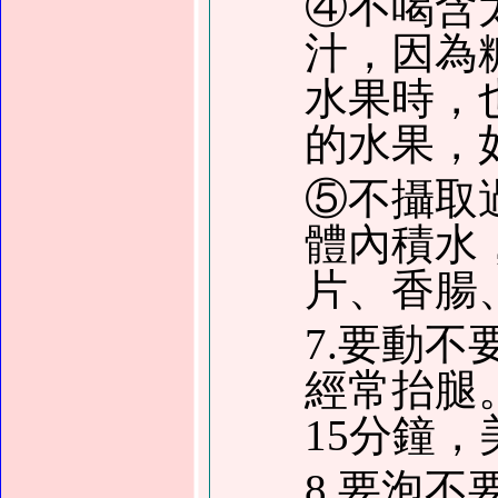
④不喝含
汁，因為
水果時，
的水果，
⑤不攝取
體內積水
片、香腸
7.要動
經常抬腿
15分鐘
8.要泡