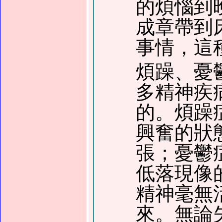
的煩惱到
成章帶到
事情，這
煩躁、憂
多精神疾
的。煩躁
興奮的狀
張；憂鬱
低落現像
精神毫無
來。無論