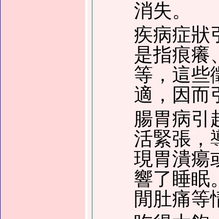
消失。
疾病症狀
是指痕癢
等，這些
適，因而
腸胃病引
活緊張，
現胃潰瘍
響了睡眠
閒肚痛等