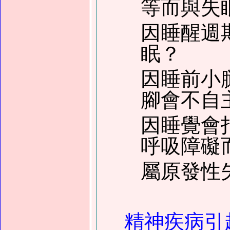
等而與失
因睡醒週
眠？
因睡前小
腳會不自
因睡覺會
呼吸障礙
屬原發性
精神疾病引