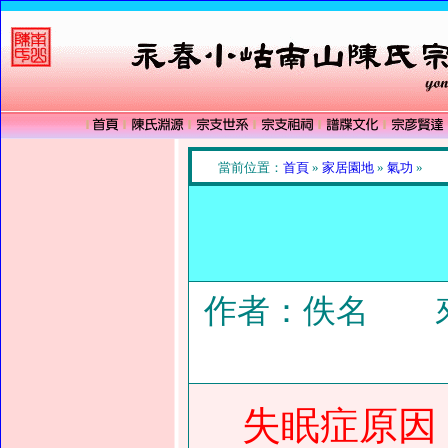
當前位置：
首頁
»
家居園地
»
氣功
»
作者：佚名 來
失眠症原因