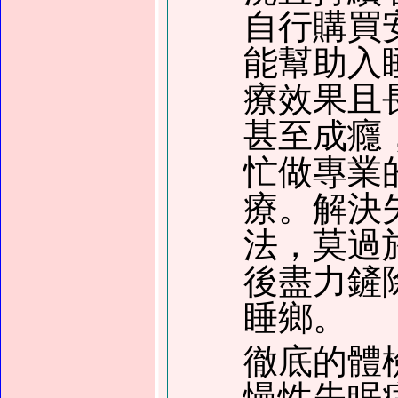
自行購買
能幫助入
療效果且
甚至成癮
忙做專業
療。解決
法，莫過
後盡力鏟
睡鄉。
徹底的體
慢性失眠