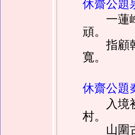
休齋公題
一蓮峰
頑。
指顧乾
寬。
休齋公題
入境初
村。
山圍古