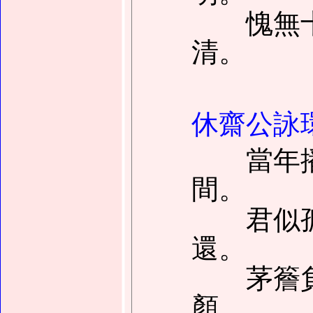
愧無十
清。
休齋公詠
當年播
間。
君似孤
還。
茅簷負
顏。