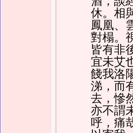
酒，談
休。相
鳳凰、
對榻。
皆有非
宜未艾
餞我洛
涕，而
去，慘
亦不謂
呼，痛