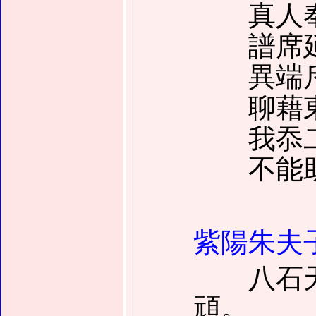
真人奉
譜席延
異端斥
聊藉東
我忝二
不能助
紫陽朱夫
八石天
頑。