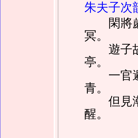
朱夫子次
閑將歲
冥。
遊子故
亭。
一官避
青。
但見潮
醒。