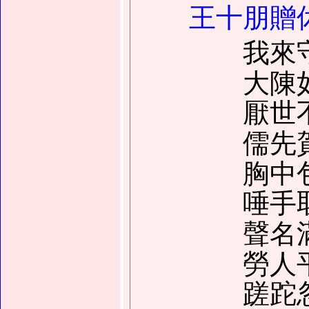
王十朋贈
我來守
大陳如
厭世不
儒先賀
胸中包
唾手取
聲名滿
勞人平
蹉跎忽