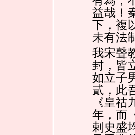
有為；
益哉！
下，複
未有法
我宋聲
封，皆
如立子
貳，此
《皇祜
年，而
剌史盛