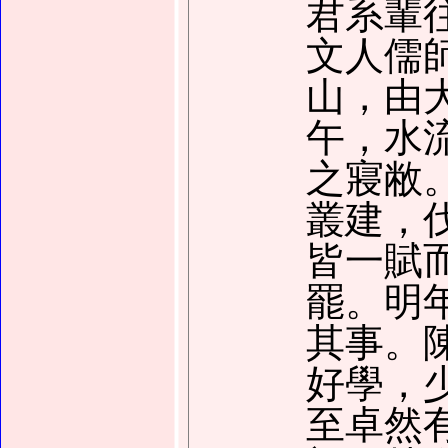
君系輩
文人儒
山，由
午，水
之寢敝
叢建，
皆一賦
罷。明
其事。
好學，
至卓然