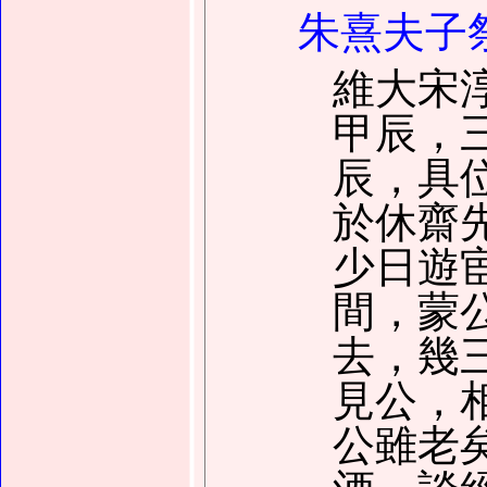
朱熹夫子
維大宋淳
甲辰，
辰，具
於休齋
少日遊
間，蒙
去，幾
見公，
公雖老