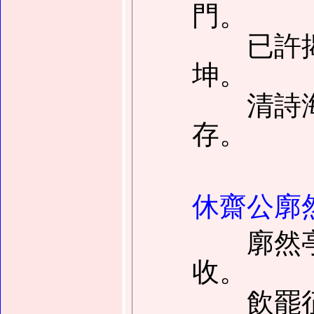
門。
已許揭
坤。
清詩海
存。
休齋公廓
廓然亭
收。
飲罷征