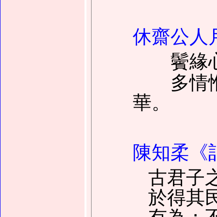
休齋公人
鬢緣心
多情惟
華。
陳知柔《
古君子
於得其