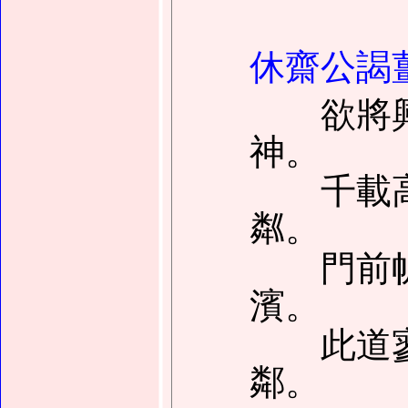
休齋公謁
欲將興
神。
千載高
粼。
門前帆
濱。
此道寥
鄰。