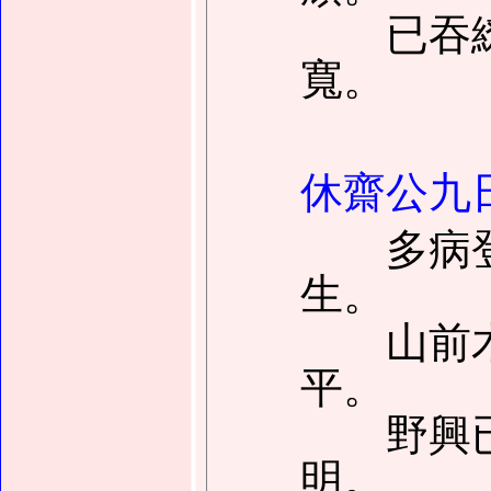
已吞繚
寬。
休齋公九
多病登
生。
山前木
平。
野興已
明。