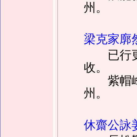
州。
梁克家廓
已行更
收。
紫帽峰
州。
休齋公詠