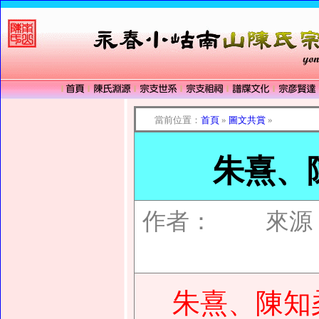
當前位置：
首頁
»
圖文共賞
»
朱熹、
作者
： 來源：
朱熹、陳知