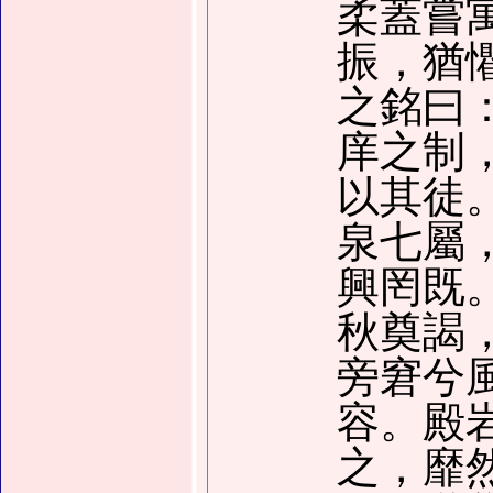
柔蓋嘗
振，猶
之銘曰
庠之制
以其徒
泉七屬
興罔既
秋奠謁
旁窘兮
容。殿
之，靡