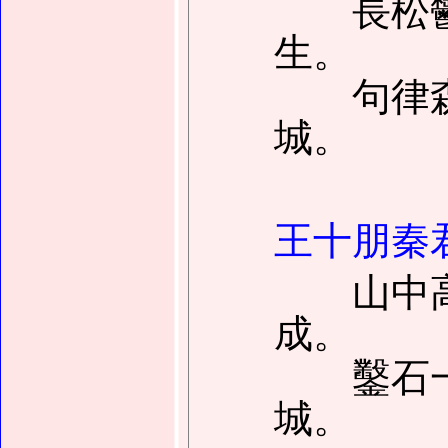
長松鬱
生。
句律森
城。
王十朋秦
山中高
成。
鑿石一
城。