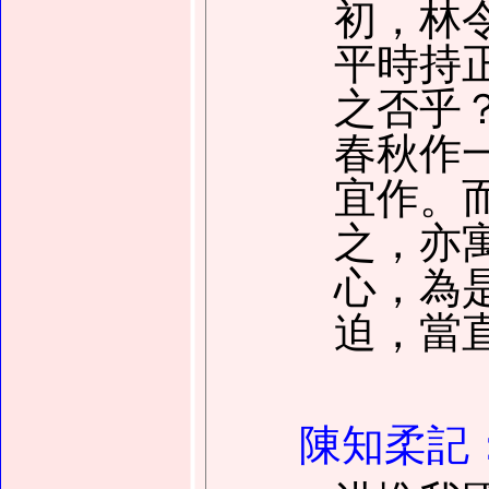
初，林
平時持
之否乎
春秋作
宜作。
之，亦
心，為
迫，當
陳知柔記