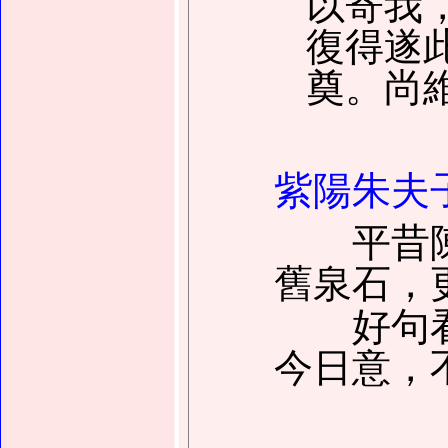
以寄我
復得遂
奠。尚
紫陽朱夫
平昔陳
舊泉石，
好句看
今日意，