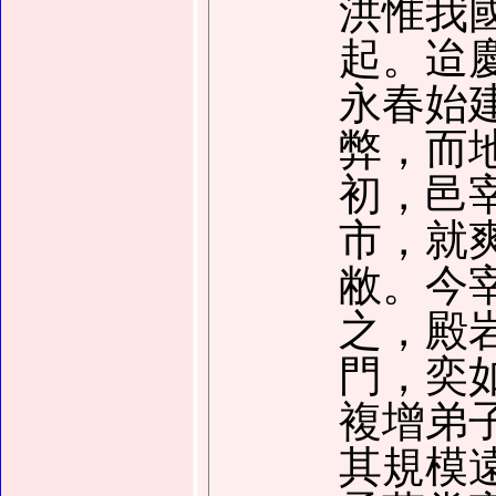
洪惟我
起。迨
永春始
弊，而
初，邑
市，就
敝。今
之，殿
門，奕
複增弟
其規模