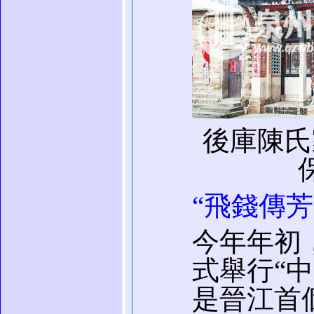
後庫陳氏
“飛錢傳芳
今年年初
式舉行“
是晉江首