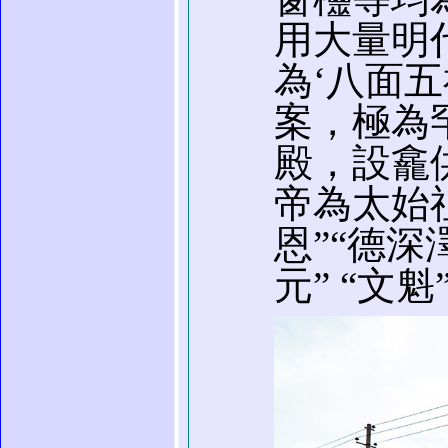
用大量明
為‘八面
案，極為
殿，設龕
帝為太始
恩”“德深
元” “文