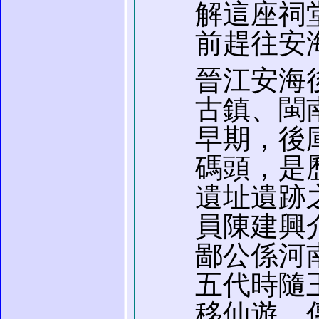
解這座祠
前趕往安
晉江安海
古鎮、閩
早期，後
碼頭，是
遺址遺跡
員陳建興
鄙公係河
五代時隨
移仙遊。