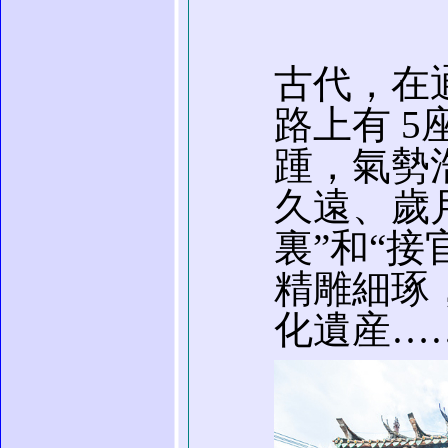
古代，在
路上有 
踵，氣勢
久遠、歲
裏”和“
精雕細琢
化遺産…