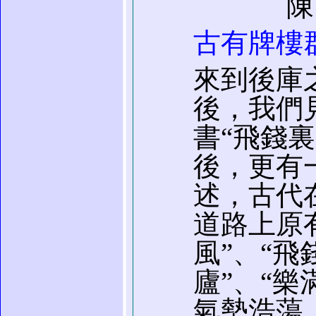
陳
古有牌樓
來到後庫
後，我們
書“飛錢裏
後，更有
述，古代
道路上原
風”、“飛
廬”、“
氣勢浩蕩