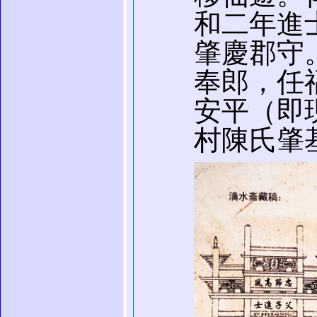
和二年進
肇慶郡守
奉郎，任
安平（即
村陳氏肇