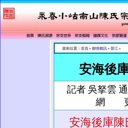
當前位置：
首頁
»
鄉情鄉訊
»
晉江
»
安海後庫
記者 吳拏雲 
網 更新
安海後庫陳