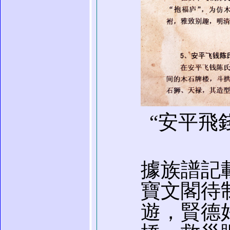
“安平飛
據族譜記
寶文閣待
遊，賢德