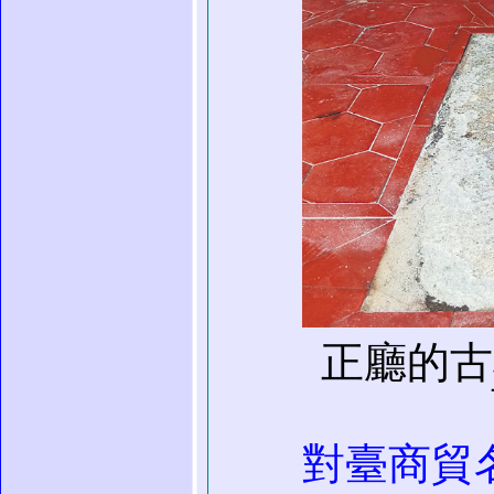
正廳的古
對臺商貿