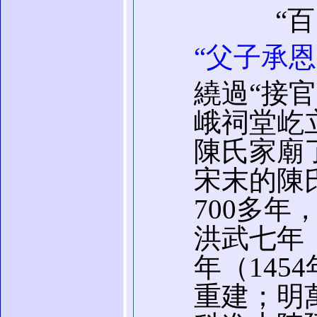
“
“父子承恩
繞過“接
峨祠堂屹
陳氏家廟
宋末的陳
700多
洪武七年（
年（145
重建；明萬