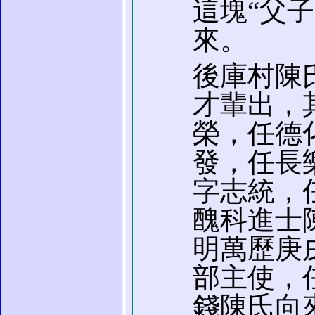
這塊“父
來。
後庫村陳
才輩出，
榮，任德
發，任長
字志統，
醜科進士
明萬歷庚
部主使，
錢陳氏向