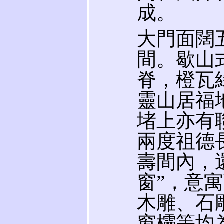
成。
大門面闊
間。歇山
脊，橙瓦
靈山居福
堵上亦有
兩度祖德
壽間內，
窗”，意
木雕、石
窗欞等均