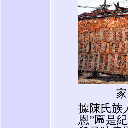
家
據陳氏族
恩”匾是