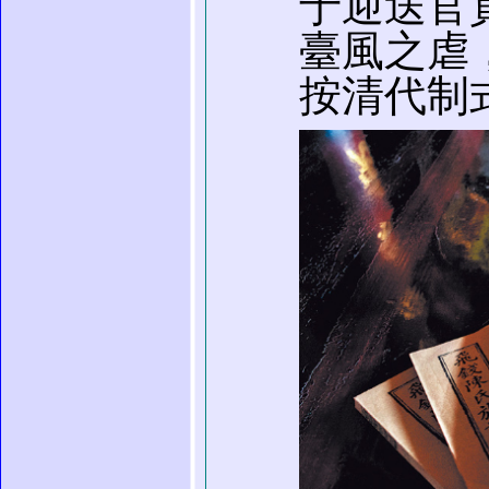
于迎送官員
臺風之虐，
按清代制