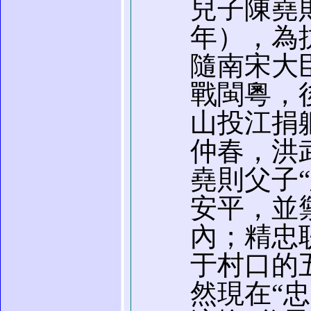
兒子陳堯則
年），為
隨南宋大
戰閩粵，
山投江捐軀
仲春，洪
堯則父子
安平，並
內；精忠
于村口的
然現在“