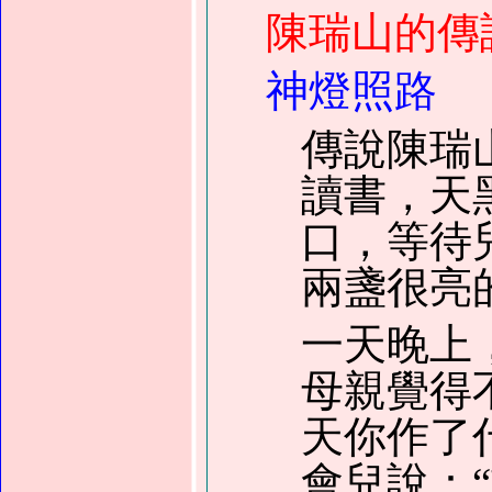
陳瑞山的傳
神燈照路
傳說陳瑞
讀書，天
口，等待
兩盞很亮
一天晚上
母親覺得
天你作了
會兒說：