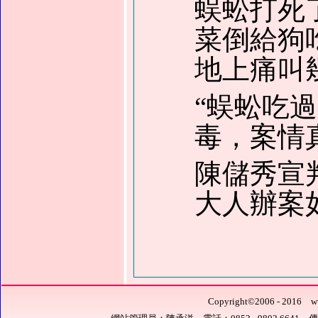
蜈蚣打死
菜倒給狗
地上痛叫
“蜈蚣吃
毒，案情
陳儲秀宣
大人辦案
Copyright
©
2006 - 201