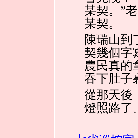
某契。”
某契。
陳瑞山到
契幾個字
農民真的
吞下肚子
從那天後
燈照路了