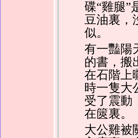
碟“雞腿
豆油裏，
似。
有一豔陽
的書，搬
在石階上
時一隻大
受了震動
在篋裏。
大公雞被