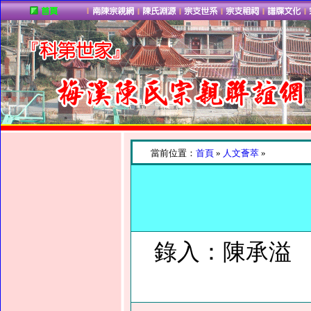
當前位置：
首頁
»
人文薈萃
»
錄入：陳承溢