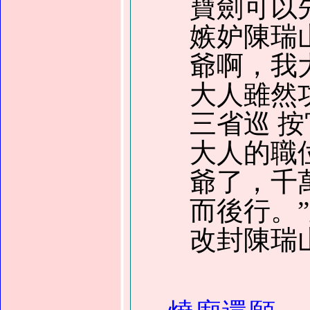
寶劍可以
嫉妒陳瑞
爺啊，我
大人雖然
三省巡 
大人的職
爺了，千
而後行。
改封陳瑞