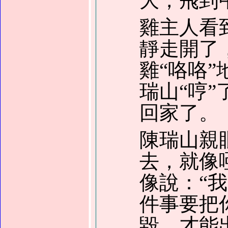
大，飛到
雞主人看
靜走開了
雞“咯咯
瑞山“哼
回家了。
陳瑞山親
去，就像
像說：“
件事要把
毀，才能