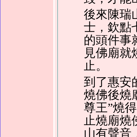
後來陳瑞
士，欽點
的頭件事
見佛廟就
止。
到了惠安
燒佛後燒
尊王”燒
止燒廟燒
山有聲音