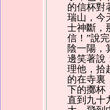
的信杯對
瑞山，今
士神斷，
信！”說
陰一陽，
邊笑著說
理他，拾
的在寺裏
下的擲杯
直到九十