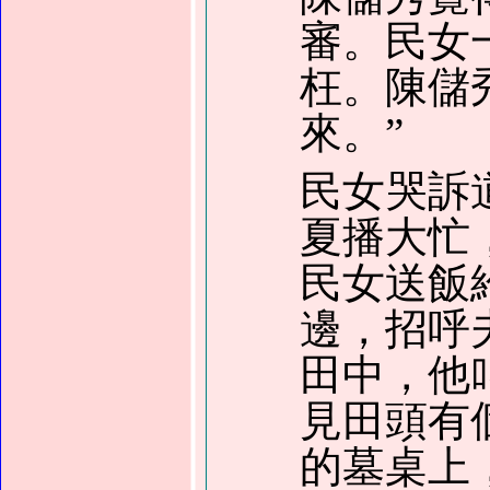
審。民女
枉。陳儲
來。”
民女哭訴
夏播大忙
民女送飯
邊，招呼
田中，他
見田頭有
的墓桌上