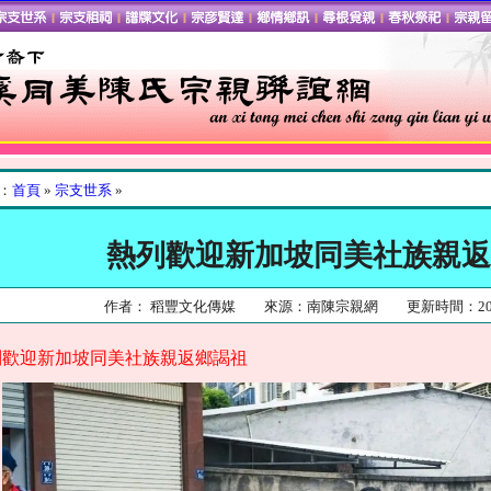
：
首頁
»
宗支世系
»
熱列歡迎新加坡同美社族親返
作
者： 稻豐文化傳媒 來源：南陳宗親網 更新時間：2023
列歡迎新加坡同美社族親返鄉謁祖