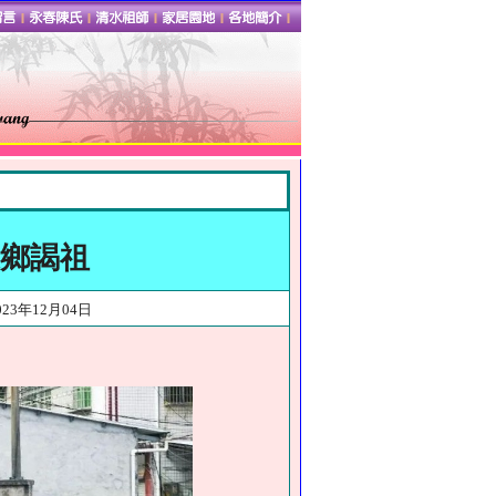
鄉謁祖
年12月04日