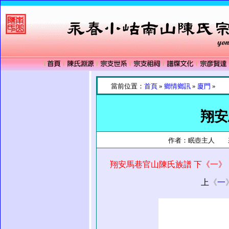
當前位置：
首頁
»
鄉情鄉訊
»
廈門
»
翔安
作者：眠壺主人 來
翔安馬巷官山陳氏族譜 下《一》
上
《
一